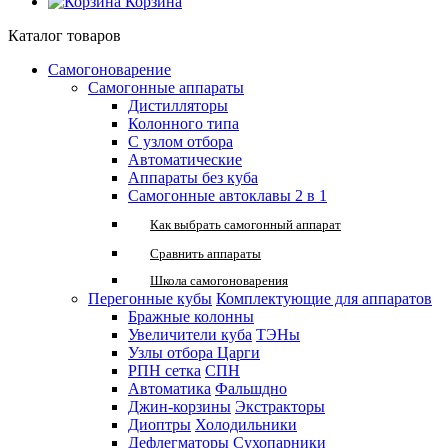
Корзина
Каталог товаров
Самогоноварение
Самогонные аппараты
Дистилляторы
Колонного типа
С узлом отбора
Автоматические
Аппараты без куба
Самогонные автоклавы 2 в 1
Как выбрать самогонный аппарат
Сравнить аппараты
Школа самогоноварения
Перегонные кубы
Комплектующие для аппаратов
Бражные колонны
Увеличители куба
ТЭНы
Узлы отбора
Царги
РПН сетка
СПН
Автоматика
Фальшдно
Джин-корзины
Экстракторы
Диоптры
Холодильники
Дефлегматоры
Сухопарники