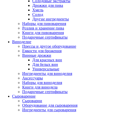
Солодовые экстракты
Дрожжи для пива
Хмель
Солод
Другие ингредиенты
Наборы для пивоварения
Розлив и хранение пива
Книги для пивоварения
Подарочные сертификаты
Виноделие
Прессы и другое оборудование
Емкости для брожения
Винные дрожжи
Для красных вин
Для белых вин
Универсальные
Ингредиенты для виноделия
Аксессуары
Наборы для виноделия
Книги для винодела
Подарочные сертификаты
Сыроварение
Сыроварни
Оборудование для сыроварения
Ингредиенты для сыроварения