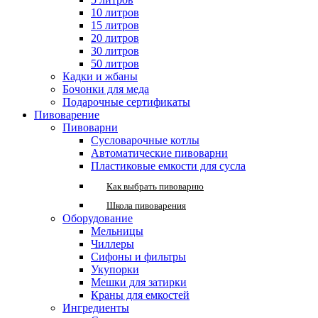
10 литров
15 литров
20 литров
30 литров
50 литров
Кадки и жбаны
Бочонки для меда
Подарочные сертификаты
Пивоварение
Пивоварни
Сусловарочные котлы
Автоматические пивоварни
Пластиковые емкости для сусла
Как выбрать пивоварню
Школа пивоварения
Оборудование
Мельницы
Чиллеры
Сифоны и фильтры
Укупорки
Мешки для затирки
Краны для емкостей
Ингредиенты