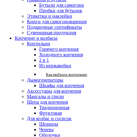
Бутыли для самогона
Пробки для бутылок
Этикетки и наклейки
Книги для самогоноварения
Подарочные сертификаты
Сувенирная продукция
Копчение и колбасы
Коптильни
Горячего копчения
Холодного копчения
2 в 1
Из нержавейки
Как выбрать коптильню
Дымогенераторы
Шкафы для копчения
Аксессуары для копчения
Мангалы и грили
Щепа для копчения
Традиционная
Фруктовая
Для колбас и сосисок
Шприцы
Черева
Оболочки