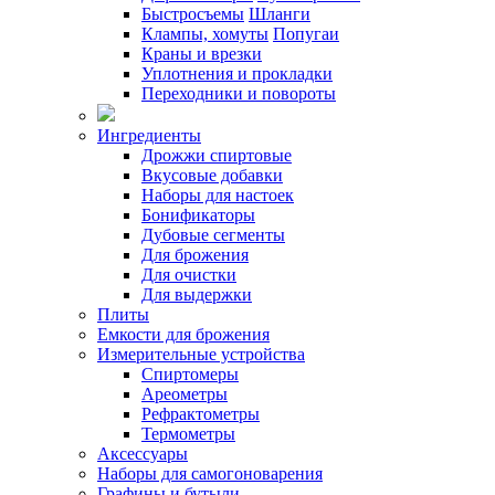
Быстросъемы
Шланги
Клампы, хомуты
Попугаи
Краны и врезки
Уплотнения и прокладки
Переходники и повороты
Ингредиенты
Дрожжи спиртовые
Вкусовые добавки
Наборы для настоек
Бонификаторы
Дубовые сегменты
Для брожения
Для очистки
Для выдержки
Плиты
Емкости для брожения
Измерительные устройства
Спиртомеры
Ареометры
Рефрактометры
Термометры
Аксессуары
Наборы для самогоноварения
Графины и бутыли