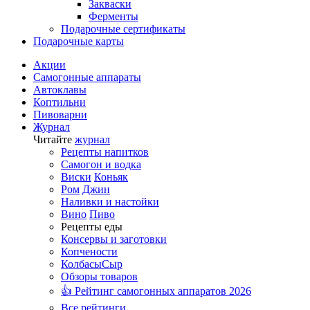
Закваски
Ферменты
Подарочные сертификаты
Подарочные карты
Акции
Самогонные аппараты
Автоклавы
Коптильни
Пивоварни
Журнал
Читайте
журнал
Рецепты напитков
Самогон и водка
Виски
Коньяк
Ром
Джин
Наливки и настойки
Вино
Пиво
Рецепты еды
Консервы и заготовки
Копчености
Колбасы
Сыр
Обзоры товаров
👍 Рейтинг самогонных аппаратов 2026
Все рейтинги