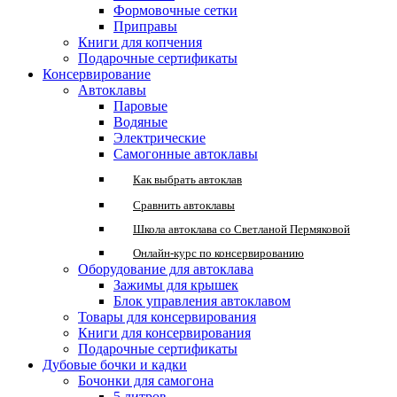
Формовочные сетки
Приправы
Книги для копчения
Подарочные сертификаты
Консервирование
Автоклавы
Паровые
Водяные
Электрические
Самогонные автоклавы
Как выбрать автоклав
Сравнить автоклавы
Школа автоклава со Светланой Пермяковой
Онлайн-курс по консервированию
Оборудование для автоклава
Зажимы для крышек
Блок управления автоклавом
Товары для консервирования
Книги для консервирования
Подарочные сертификаты
Дубовые бочки и кадки
Бочонки для самогона
5 литров