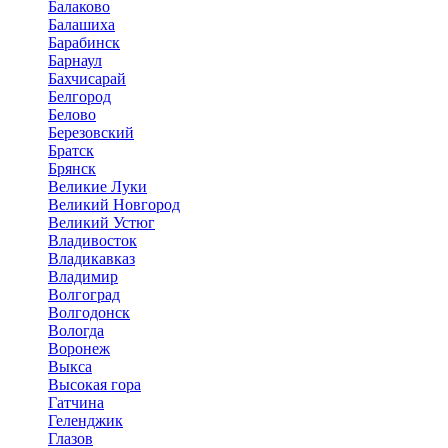
Балаково
Балашиха
Барабинск
Барнаул
Бахчисарай
Белгород
Белово
Березовский
Братск
Брянск
Великие Луки
Великий Новгород
Великий Устюг
Владивосток
Владикавказ
Владимир
Волгоград
Волгодонск
Вологда
Воронеж
Выкса
Высокая гора
Гатчина
Геленджик
Глазов