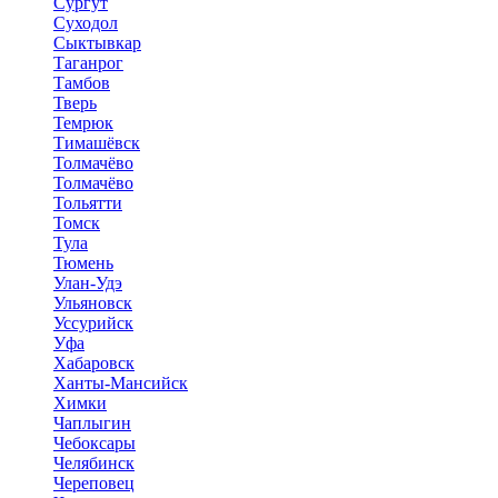
Сургут
Суходол
Сыктывкар
Таганрог
Тамбов
Тверь
Темрюк
Тимашёвск
Толмачёво
Толмачёво
Тольятти
Томск
Тула
Тюмень
Улан-Удэ
Ульяновск
Уссурийск
Уфа
Хабаровск
Ханты-Мансийск
Химки
Чаплыгин
Чебоксары
Челябинск
Череповец