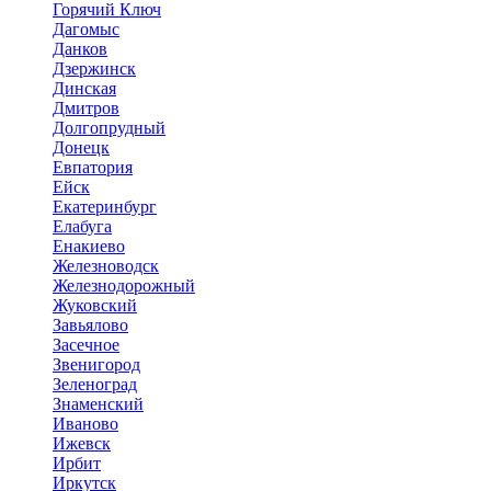
Горячий Ключ
Дагомыс
Данков
Дзержинск
Динская
Дмитров
Долгопрудный
Донецк
Евпатория
Ейск
Екатеринбург
Елабуга
Енакиево
Железноводск
Железнодорожный
Жуковский
Завьялово
Засечное
Звенигород
Зеленоград
Знаменский
Иваново
Ижевск
Ирбит
Иркутск