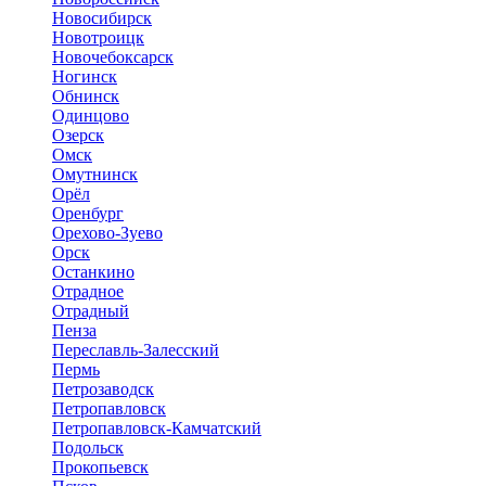
Новосибирск
Новотроицк
Новочебоксарск
Ногинск
Обнинск
Одинцово
Озерск
Омск
Омутнинск
Орёл
Оренбург
Орехово-Зуево
Орск
Останкино
Отрадное
Отрадный
Пенза
Переславль-Залесский
Пермь
Петрозаводск
Петропавловск
Петропавловск-Камчатский
Подольск
Прокопьевск