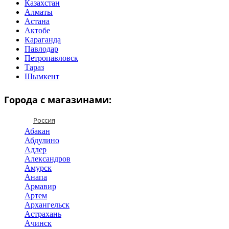
Казахстан
Алматы
Астана
Актобе
Караганда
Павлодар
Петропавловск
Тараз
Шымкент
Города с магазинами:
Россия
Абакан
Абдулино
Адлер
Александров
Амурск
Анапа
Армавир
Артем
Архангельск
Астрахань
Ачинск