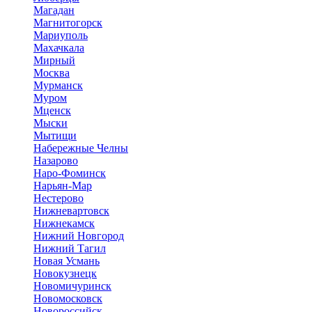
Магадан
Магнитогорск
Мариуполь
Махачкала
Мирный
Москва
Мурманск
Муром
Мценск
Мыски
Мытищи
Набережные Челны
Назарово
Наро-Фоминск
Нарьян-Мар
Нестерово
Нижневартовск
Нижнекамск
Нижний Новгород
Нижний Тагил
Новая Усмань
Новокузнецк
Новомичуринск
Новомосковск
Новороссийск