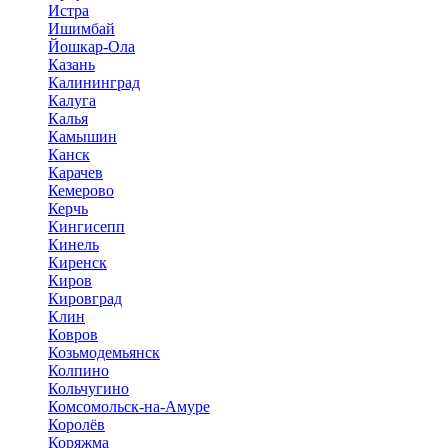
Истра
Ишимбай
Йошкар-Ола
Казань
Калининград
Калуга
Калья
Камышин
Канск
Карачев
Кемерово
Керчь
Кингисепп
Кинель
Киренск
Киров
Кировград
Клин
Ковров
Козьмодемьянск
Колпино
Кольчугино
Комсомольск-на-Амуре
Королёв
Коряжма