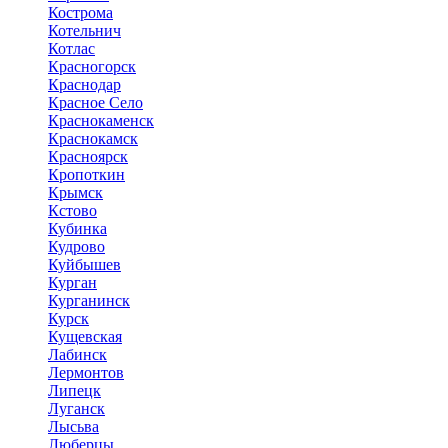
Кострома
Котельнич
Котлас
Красногорск
Краснодар
Красное Село
Краснокаменск
Краснокамск
Красноярск
Кропоткин
Крымск
Кстово
Кубинка
Кудрово
Куйбышев
Курган
Курганинск
Курск
Кущевская
Лабинск
Лермонтов
Липецк
Луганск
Лысьва
Люберцы