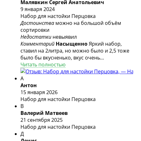
Малявкин Сергей Анатольевич
9 января 2024
Набор для настойки Перцовка
Достоинства
можно на большой объём
сортировки
Недостатки
невыявил
Комментарий
Насыщенно
Яркий набор,
ставил на 2литра, но можно было и 2,5 тоже
было бы вкусненько, вкус очень
насыщенный, с мороза, под сальце и борщик
Читать полностью
самое то. Рекомендую, приобретал в Р.Д.
г.Абакан.
А
Антон
15 января 2026
Набор для настойки Перцовка
В
Валерий Матвеев
21 сентября 2025
Набор для настойки Перцовка
Д
Денис