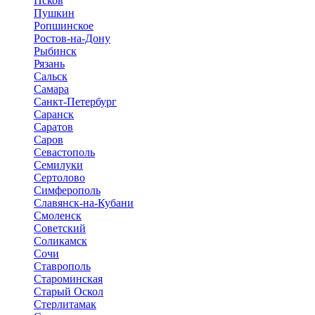
Псков
Пушкин
Ропшинское
Ростов-на-Дону
Рыбинск
Рязань
Сальск
Самара
Санкт-Петербург
Саранск
Саратов
Саров
Севастополь
Семилуки
Сертолово
Симферополь
Славянск-на-Кубани
Смоленск
Советский
Соликамск
Сочи
Ставрополь
Староминская
Старый Оскол
Стерлитамак