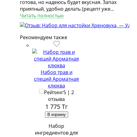
готова, но надеюсь будет вкусная. Запах
приятный, удобно делать (рецепт уже
написан на упаковке). Самое главное, что
Читать полностью
самому не надо набирать и взвешивать
ингредиенты.
Рекомендуем также
Набор трав и
специй Ароматная
клюква
5 | 2
отзыва
1 775
Тг
Набор
ингредиентов для