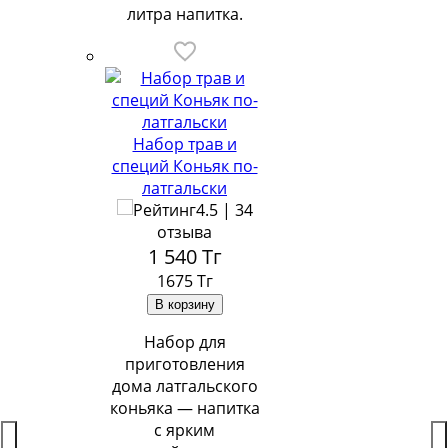
литра напитка.
Набор трав и
специй Коньяк по-
латгальски
4.5 | 34
отзыва
1 540
Тг
1675 Тг
Набор для
приготовления
дома латгальского
коньяка — напитка
с ярким