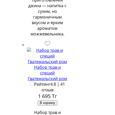
приготовления
джина — напитка с
сухим, но
гармоничным
вкусом и ярким
ароматом
можжевельника.
Набор трав и
специй
Гватемальский ром
4.8 | 41
отзыв
1 695
Тг
Набор трав и