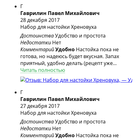
крепкого алкоголя, добавить мёда и на две
Г
недели забыть. Через две недели попробуем.
Гаврилин Павел Михайлович
28 декабря 2017
Набор для настойки Хреновуха
Достоинства
Удобство и простота
Недостатки
Нет
Комментарий
Удобно
Настойка пока не
готова, но надеюсь будет вкусная. Запах
приятный, удобно делать (рецепт уже
написан на упаковке). Самое главное что
Читать полностью
самому не надо набирать и взвешивать
ингридиенты.
Г
Гаврилин Павел Михайлович
27 декабря 2017
Набор для настойки Хреновуха
Достоинства
Удобство и простота
Недостатки
Нет
Комментарий
Удобно
Настойка пока не