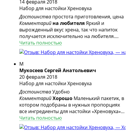
14 февраля 2018
Набор для настойки Хреновуха
Достоинства
простота приготовления, цена
Комментарий
на любителя
Яркий и
вырожденный вкус хрена, так что напиток
получается исключительно на любителя.
Мне понравилось. Просто и исключительно
Читать полностью
вкусно.
М
Мукосеев Сергей Анатольевич
20 февраля 2018
Набор для настойки Хреновуха
Достоинства
Удобно
Комментарий
Хорошо
Маленький пакетик, в
котором подобраны в нужных пропорциях
все ингредиенты для настойки «Хреновуха».
На данном пакетике полностью рассказан
Читать полностью
способ приготовления. Содержимое
пакетика необходимо залить литром