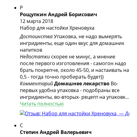
Р
Рощупкин Андрей Борисович
12 марта 2018
Набор для настойки Хреновуха
Достоинства
Упаковка, не надо вымерять
ингридиенты, еще один вкус для домашних
напитков
Недостатки
скорее не минус, а мнение
после первого изготовления - самогон надо
брать покрепче, около 45-50, и настаивать на
0,5 - тогда точно пробирать будет))
Комментарий
Домашнее лекарство
Во-
первых удобна упаковка - подобраны все
ингридиенты, во-вторых- рецепт на упаковке,
в третьих - наклейка с упаковки легко
Читать полностью
переклеивается на тару с напитком. Сам
напиток хорош, можно простуду на ранних
стадиях лечить)))
С
Степин Андрей Валерьевич