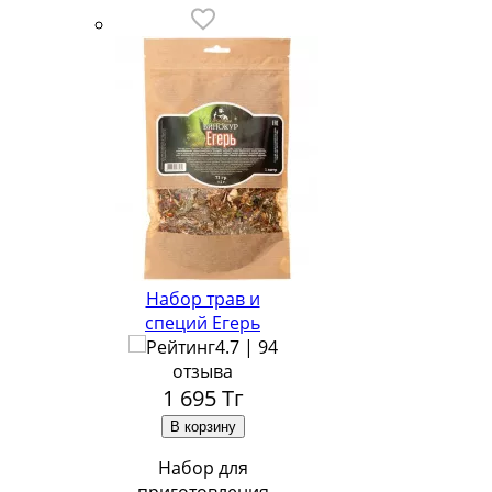
Набор трав и
специй Егерь
4.7 | 94
отзыва
1 695
Тг
Набор для