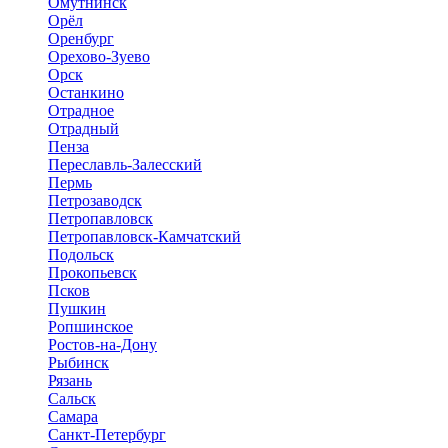
Омутнинск
Орёл
Оренбург
Орехово-Зуево
Орск
Останкино
Отрадное
Отрадный
Пенза
Переславль-Залесский
Пермь
Петрозаводск
Петропавловск
Петропавловск-Камчатский
Подольск
Прокопьевск
Псков
Пушкин
Ропшинское
Ростов-на-Дону
Рыбинск
Рязань
Сальск
Самара
Санкт-Петербург