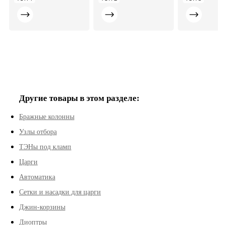
рецептов
средство от
болезней
Другие товары в этом разделе:
Бражные колонны
Узлы отбора
ТЭНы под кламп
Царги
Автоматика
Сетки и насадки для царги
Джин-корзины
Диоптры