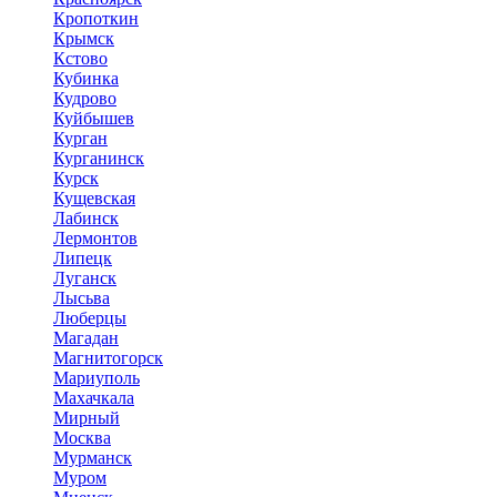
Кропоткин
Крымск
Кстово
Кубинка
Кудрово
Куйбышев
Курган
Курганинск
Курск
Кущевская
Лабинск
Лермонтов
Липецк
Луганск
Лысьва
Люберцы
Магадан
Магнитогорск
Мариуполь
Махачкала
Мирный
Москва
Мурманск
Муром