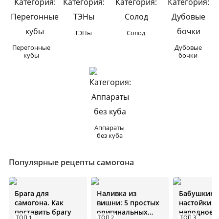
ТЭНы
Солод
Перегонные
Дубовые
кубы
бочки
Аппараты
без куба
Популярные рецепты самогона
Брага для
Наливка из
Бабушкин 
самогона. Как
вишни: 5 простых
настойки н
поставить брагу
оригинальных
народное
ТОП 1
ТОП 2
ТОП 3