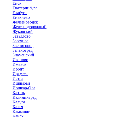
Ейск
Екатеринбург
Елабуга
Енакиево
Железноводск
Железнодорожный
Жуковский
Завьялово
Засечное
Звенигород
Зеленоград
Знаменский
Иваново
Ижевск
Ирбит
Иркутск
Истра
Ишимбай
Йошкар-Ола
Казань
Калининград
Калуга
Калья
Камышин
Канск