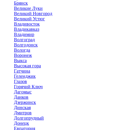
Брянск
Великие Луки
Великий Новгород
Великий Устюг
Владивосток
Владикавказ
Владимир
Волгоград
Волгодонск
Вологда
Воронеж
Выкса
Высокая гора
Гатчина
Геленджик
Глазов
Горячий Ключ
Дагомыс
Данков
Дзержинск
Динская
Дмитров
Долгопрудный
Донецк
Евпатория