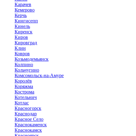
Карачев
Кемерово
Керчь
Кингисепп
Кинель
Киренск
Киров
Кировград
Клин
Ковров
Козьмодемьянск
Колпино
Кольчугино
Комсомольск-на-Амуре
Королёв
Коряжма
Кострома
Котельнич
Котлас
Красногорск
Краснодар
Красное Село
Краснокаменск
Краснокамск
Красноярск