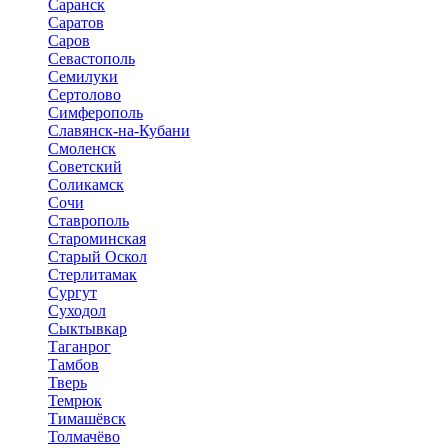
Саранск
Саратов
Саров
Севастополь
Семилуки
Сертолово
Симферополь
Славянск-на-Кубани
Смоленск
Советский
Соликамск
Сочи
Ставрополь
Староминская
Старый Оскол
Стерлитамак
Сургут
Суходол
Сыктывкар
Таганрог
Тамбов
Тверь
Темрюк
Тимашёвск
Толмачёво