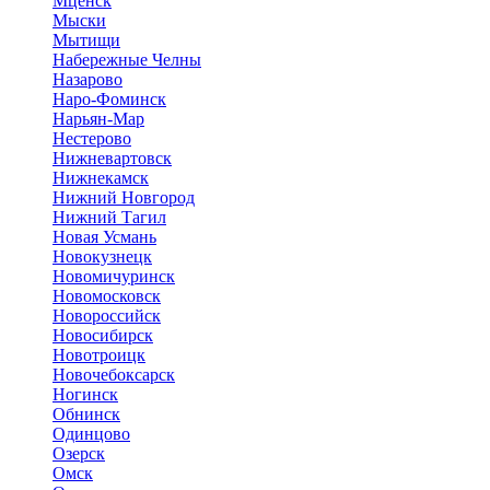
Мценск
Мыски
Мытищи
Набережные Челны
Назарово
Наро-Фоминск
Нарьян-Мар
Нестерово
Нижневартовск
Нижнекамск
Нижний Новгород
Нижний Тагил
Новая Усмань
Новокузнецк
Новомичуринск
Новомосковск
Новороссийск
Новосибирск
Новотроицк
Новочебоксарск
Ногинск
Обнинск
Одинцово
Озерск
Омск