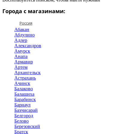
Города с магазинами:
Россия
Абакан
Абдулино
Адлер
Александров
Амурск
Анапа
Армавир
Артем
Архангельск
Астрахань
Ачинск
Балаково
Балашиха
Барабинск
Барнаул
Бахчисарай
Белгород
Белово
Березовский
Братск