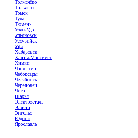
Толмачёво
Тольятти
Томск
Тула
Тюмень
Улан-Удэ
Ульяновск
Уссурийск
Уфа
Хабаровск
Ханты-Мансийск
Химки
Чаплыгин
Чебоксары
Челябинск
Череповец
Чита
Шарья
Электросталь
Элиста
Энгельс
Юдино
Ярославль