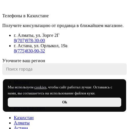
Телефоны в Казахстане
Получите консультацию от продавца в ближайшем магазине.
г. Алматы, ул. Зорге 2Г
8(707)978-30-00
г. Астана, ул. Орлыкол, 19а
8(775)830-90-32
Уточните ваш регион
Москва
Санкт-Петербург
Мы используем
cookies
, чтобы сайт работал лучше. Оставаясь с
Екатеринбург
нами, вы соглашаетесь на использование файлов куки.
Киров
Ok
Нижний Новгород
Ростов-на-Дону
Казахстан
Алматы
Астана