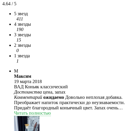
4.64 / 5
5 звезд
411
4 звезды
190
3 звезды
15
2 звезды
0
1 звезда
1
М
Максим
19 марта 2018
ВАД Коньяк классический
Достоинства
цена, запах
Комментарий
ожидаемо
Довольно неплохая добавка.
Преображает напиток практически до неузнаваемости.
Придаёт благородный коньячный цвет. Запах очень
приятный(чем-то напоминает коньяки на разлив на
Читать полностью
юге), полностью устраняется запах сэма .