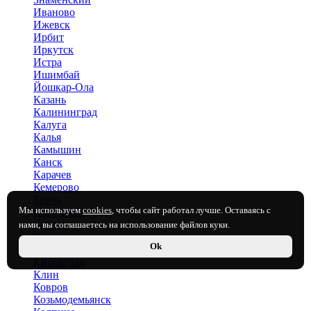
Иваново
Ижевск
Ирбит
Иркутск
Истра
Ишимбай
Йошкар-Ола
Казань
Калининград
Калуга
Калья
Камышин
Канск
Карачев
Кемерово
Керчь
Мы используем
cookies
, чтобы сайт работал лучше. Оставаясь с
Кингисепп
Кинель
нами, вы соглашаетесь на использование файлов куки.
Киренск
Ok
Киров
Кировград
Клин
Ковров
Козьмодемьянск