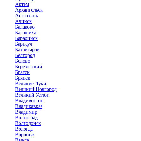
Артем
Архангельск
Астрахань
Ачинск
Балаково
Балашиха
Барабинск
Барнаул
Бахчисарай
Белгород
Белово
Березовский
Братск
Брянск
Великие Луки
Великий Новгород
Великий Устюг
Владивосток
Владикавказ
Владимир
Волгоград
Волгодонск
Вологда
Воронеж
Выкса