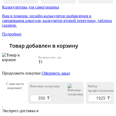
Калькуляторы для самогонщика
Вам в помощь: онлайн-калькулятор разбавления и
смешивания алкоголя, калкулятор второй перегонки, таблица
сахаров.
Подробнее
.
Товар добавлен в корзину
Количество:
шт.
Тг
Продолжить покупки
Оформить заказ
С ним часто
Виномер-сахаромер
Набор
покупают:
профессиональны
ареометров
.
Экспресс-доставка в