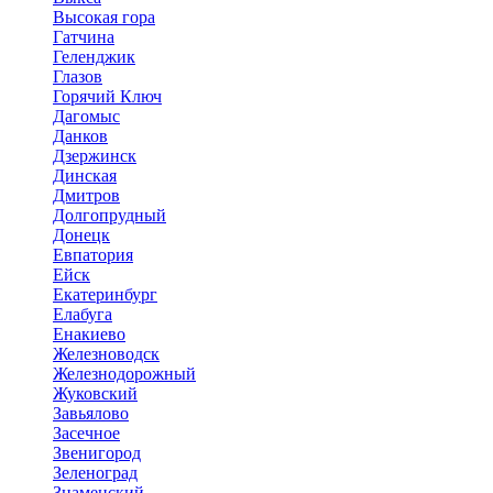
Высокая гора
Гатчина
Геленджик
Глазов
Горячий Ключ
Дагомыс
Данков
Дзержинск
Динская
Дмитров
Долгопрудный
Донецк
Евпатория
Ейск
Екатеринбург
Елабуга
Енакиево
Железноводск
Железнодорожный
Жуковский
Завьялово
Засечное
Звенигород
Зеленоград
Знаменский