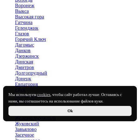
Воронеж
Выкса
Высокая гора
Гатчина
Геленджик
Глазов
Горячий Ключ
Дагомыс
Данков
Дзержинск
Динская
Дмитров
Долгопрудный
Донецк
Евпатория
Ейск
Мы используем
cookies
, чтобы сайт работал лучше. Оставаясь с
Екатеринбург
Елабуга
нами, вы соглашаетесь на использование файлов куки.
Енакиево
Ok
Железноводск
Железнодорожный
Жуковский
Завьялово
Засечное