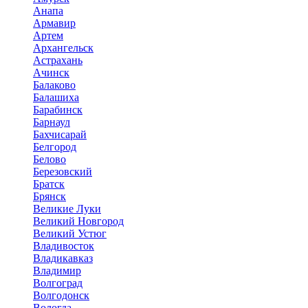
Анапа
Армавир
Артем
Архангельск
Астрахань
Ачинск
Балаково
Балашиха
Барабинск
Барнаул
Бахчисарай
Белгород
Белово
Березовский
Братск
Брянск
Великие Луки
Великий Новгород
Великий Устюг
Владивосток
Владикавказ
Владимир
Волгоград
Волгодонск
Вологда