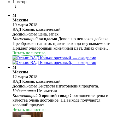
1 звезда
1
М
Максим
19 марта 2018
ВАД Коньяк классический
Достоинства
цена, запах
Комментарий
ожидаемо
Довольно неплохая добавка.
Преображает напиток практически до неузнаваемости.
Придаёт благородный коньячный цвет. Запах очень
приятный(чем-то напоминает коньяки на разлив на
Читать полностью
юге), полностью устраняется запах сэма .
М
Максим
12 марта 2018
ВАД Коньяк классический
Достоинства
Быстрота изготовления продукта.
Недостатки
Не заметил
Комментарий
Хороший товар
Соотношение цены и
качества очень достойное. На выходе получается
хороший продукт.
Читать полностью