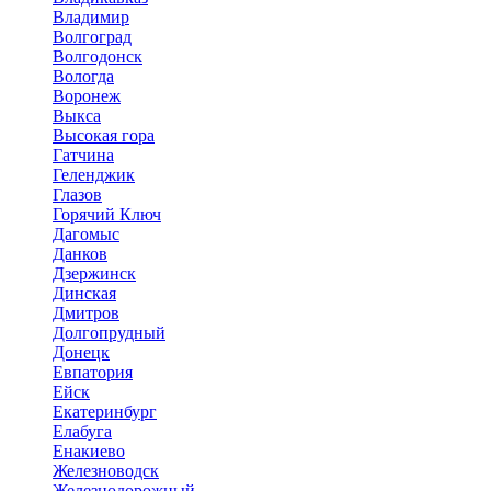
Владимир
Волгоград
Волгодонск
Вологда
Воронеж
Выкса
Высокая гора
Гатчина
Геленджик
Глазов
Горячий Ключ
Дагомыс
Данков
Дзержинск
Динская
Дмитров
Долгопрудный
Донецк
Евпатория
Ейск
Екатеринбург
Елабуга
Енакиево
Железноводск
Железнодорожный