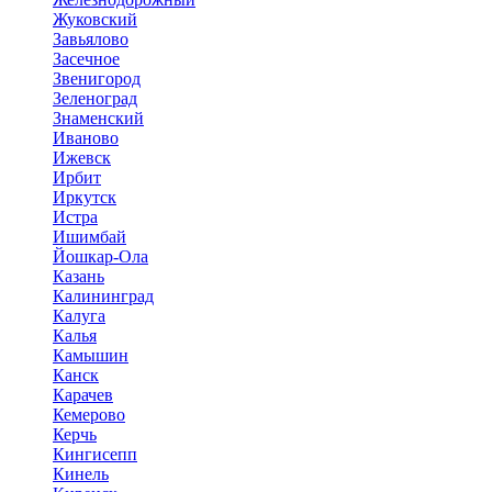
Жуковский
Завьялово
Засечное
Звенигород
Зеленоград
Знаменский
Иваново
Ижевск
Ирбит
Иркутск
Истра
Ишимбай
Йошкар-Ола
Казань
Калининград
Калуга
Калья
Камышин
Канск
Карачев
Кемерово
Керчь
Кингисепп
Кинель