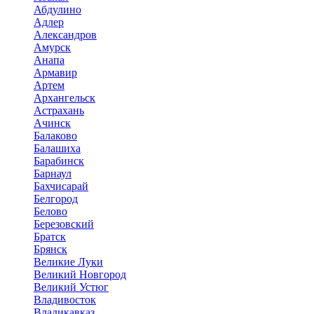
Абдулино
Адлер
Александров
Амурск
Анапа
Армавир
Артем
Архангельск
Астрахань
Ачинск
Балаково
Балашиха
Барабинск
Барнаул
Бахчисарай
Белгород
Белово
Березовский
Братск
Брянск
Великие Луки
Великий Новгород
Великий Устюг
Владивосток
Владикавказ