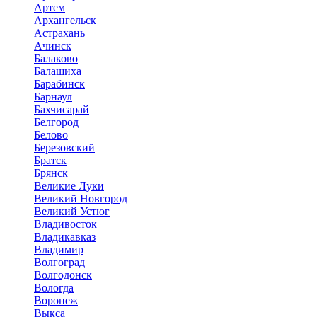
Артем
Архангельск
Астрахань
Ачинск
Балаково
Балашиха
Барабинск
Барнаул
Бахчисарай
Белгород
Белово
Березовский
Братск
Брянск
Великие Луки
Великий Новгород
Великий Устюг
Владивосток
Владикавказ
Владимир
Волгоград
Волгодонск
Вологда
Воронеж
Выкса