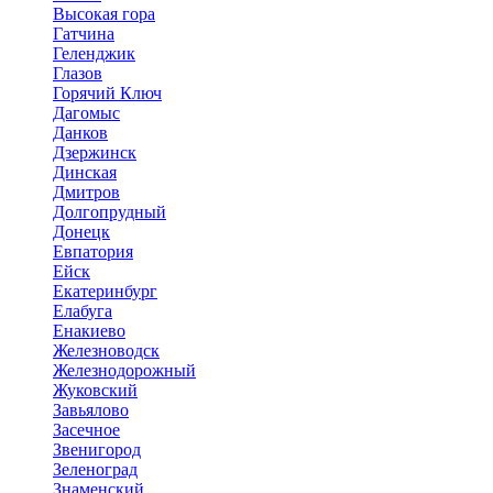
Высокая гора
Гатчина
Геленджик
Глазов
Горячий Ключ
Дагомыс
Данков
Дзержинск
Динская
Дмитров
Долгопрудный
Донецк
Евпатория
Ейск
Екатеринбург
Елабуга
Енакиево
Железноводск
Железнодорожный
Жуковский
Завьялово
Засечное
Звенигород
Зеленоград
Знаменский