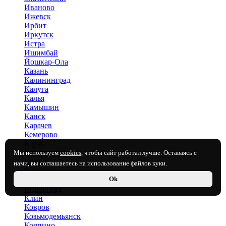
Иваново
Ижевск
Ирбит
Иркутск
Истра
Ишимбай
Йошкар-Ола
Казань
Калининград
Калуга
Калья
Камышин
Канск
Карачев
Кемерово
Керчь
Кингисепп
Мы используем
cookies
, чтобы сайт работал лучше. Оставаясь с
Кинель
нами, вы соглашаетесь на использование файлов куки.
Киренск
Ok
Киров
Кировград
Клин
Ковров
Козьмодемьянск
Колпино