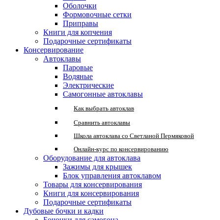
Оболочки
Формовочные сетки
Приправы
Книги для копчения
Подарочные сертификаты
Консервирование
Автоклавы
Паровые
Водяные
Электрические
Самогонные автоклавы
Как выбрать автоклав
Сравнить автоклавы
Школа автоклава со Светланой Пермяковой
Онлайн-курс по консервированию
Оборудование для автоклава
Зажимы для крышек
Блок управления автоклавом
Товары для консервирования
Книги для консервирования
Подарочные сертификаты
Дубовые бочки и кадки
Бочонки для самогона