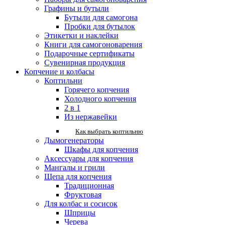
Графины и бутыли
Бутыли для самогона
Пробки для бутылок
Этикетки и наклейки
Книги для самогоноварения
Подарочные сертификаты
Сувенирная продукция
Копчение и колбасы
Коптильни
Горячего копчения
Холодного копчения
2 в 1
Из нержавейки
Как выбрать коптильню
Дымогенераторы
Шкафы для копчения
Аксессуары для копчения
Мангалы и грили
Щепа для копчения
Традиционная
Фруктовая
Для колбас и сосисок
Шприцы
Черева