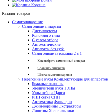
Войти
Корзина
Каталог товаров
Самогоноварение
Самогонные аппараты
Дистилляторы
Колонного типа
С узлом отбора
Автоматические
Аппараты без куба
Самогонные автоклавы 2 в 1
Как выбрать самогонный аппарат
Сравнить аппараты
Школа самогоноварения
Перегонные кубы
Комплектующие для аппаратов
Бражные колонны
Увеличители куба
ТЭНы
Узлы отбора
Царги
РПН сетка
СПН
Автоматика
Фальшдно
Джин-корзины
Экстракторы
Диоптры
Холодильники