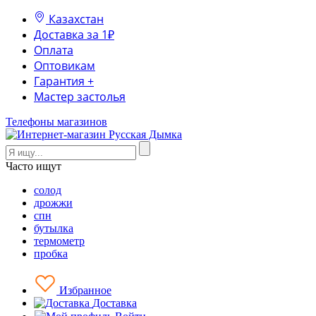
Казахстан
Доставка за 1₽
Оплата
Оптовикам
Гарантия +
Мастер застолья
Телефоны магазинов
Часто ищут
солод
дрожжи
спн
бутылка
термометр
пробка
Избранное
Доставка