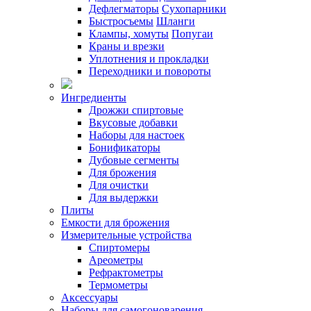
Дефлегматоры
Сухопарники
Быстросъемы
Шланги
Клампы, хомуты
Попугаи
Краны и врезки
Уплотнения и прокладки
Переходники и повороты
Ингредиенты
Дрожжи спиртовые
Вкусовые добавки
Наборы для настоек
Бонификаторы
Дубовые сегменты
Для брожения
Для очистки
Для выдержки
Плиты
Емкости для брожения
Измерительные устройства
Спиртомеры
Ареометры
Рефрактометры
Термометры
Аксессуары
Наборы для самогоноварения