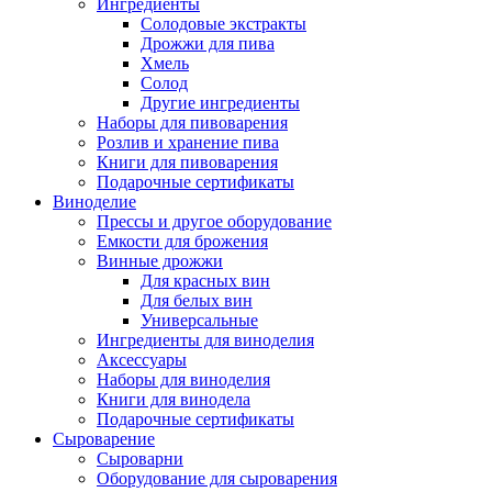
Ингредиенты
Солодовые экстракты
Дрожжи для пива
Хмель
Солод
Другие ингредиенты
Наборы для пивоварения
Розлив и хранение пива
Книги для пивоварения
Подарочные сертификаты
Виноделие
Прессы и другое оборудование
Емкости для брожения
Винные дрожжи
Для красных вин
Для белых вин
Универсальные
Ингредиенты для виноделия
Аксессуары
Наборы для виноделия
Книги для винодела
Подарочные сертификаты
Сыроварение
Сыроварни
Оборудование для сыроварения