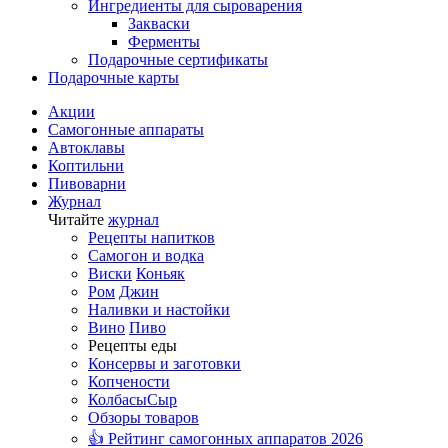
Ингредиенты для сыроварения
Закваски
Ферменты
Подарочные сертификаты
Подарочные карты
Акции
Самогонные аппараты
Автоклавы
Коптильни
Пивоварни
Журнал
Читайте
журнал
Рецепты напитков
Самогон и водка
Виски
Коньяк
Ром
Джин
Наливки и настойки
Вино
Пиво
Рецепты еды
Консервы и заготовки
Копчености
Колбасы
Сыр
Обзоры товаров
👍 Рейтинг самогонных аппаратов 2026