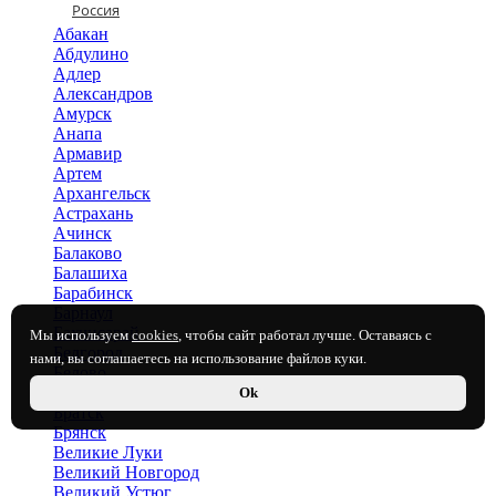
Россия
Абакан
Абдулино
Адлер
Александров
Амурск
Анапа
Армавир
Артем
Архангельск
Астрахань
Ачинск
Балаково
Балашиха
Барабинск
Барнаул
Бахчисарай
Мы используем
cookies
, чтобы сайт работал лучше. Оставаясь с
Белгород
нами, вы соглашаетесь на использование файлов куки.
Белово
Березовский
Ok
Братск
Брянск
Великие Луки
Великий Новгород
Великий Устюг