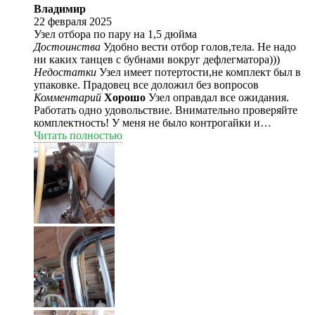
Владимир
22 февраля 2025
Узел отбора по пару на 1,5 дюйма
Достоинства
Удобно вести отбор голов,тела. Не надо
ни каких танцев с бубнами вокруг дефлегматора)))
Недостатки
Узел имеет потертости,не комплект был в
упаковке. Прадовец все доложил без вопросов
Комментарий
Хорошо
Узел оправдал все ожидания.
Работать одно удовольствие. Внимательно проверяйте
комплектность! У меня не было контрогайки и
перемычки силиконовой. Сам узел имеет
Читать полностью
потертости,такое ощущение,что где-то валялся без
коробки. За это и снизил оценку. А так советую Всем.