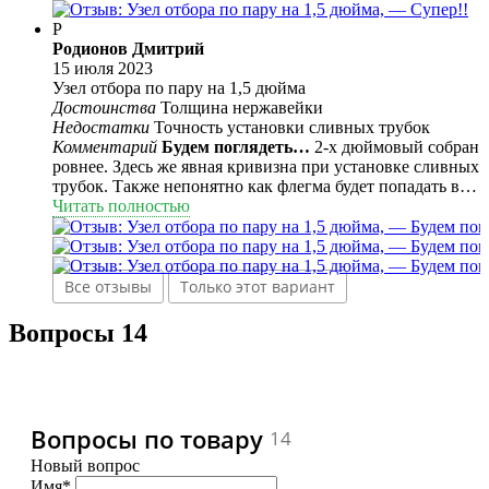
непосредственно в паровой среде.
Р
Родионов Дмитрий
15 июля 2023
Узел отбора по пару на 1,5 дюйма
Достоинства
Толщина нержавейки
Недостатки
Точность установки сливных трубок
Комментарий
Будем поглядеть…
2-х дюймовый собран
ровнее. Здесь же явная кривизна при установке сливных
трубок. Также непонятно как флегма будет попадать в
центр насадки как обещано. Короче будем проверять в
Читать полностью
работе.
Все отзывы
Только этот вариант
Вопросы
14
Вопросы по товару
14
Новый вопрос
Имя*