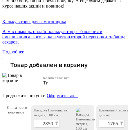
вам 300 бонусов на любую покупку. А еще будем держать в
курсе наших акций и новинок!
Хочу 2310 Тг
Калькуляторы для самогонщика
Вам в помощь: онлайн-калькулятор разбавления и
смешивания алкоголя, калкулятор второй перегонки, таблица
сахаров.
Подробнее
.
Товар добавлен в корзину
Количество:
шт.
Тг
Продолжить покупки
Оформить заказ
С ним часто
Насадка Панченкова
Кламповый хомут 
покупают:
медная, 100 см
дюйма