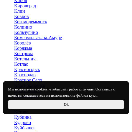
Киров
Кировград
Клин
Ковров
Козьмодемьянск
Колпино
Кольчугино
Комсомольск-на-Амуре
Королёв
Коряжма
Кострома
Котельнич
Котлас
Красногорск
Краснодар
Красное Село
Краснокаменск
Мы используем
cookies
, чтобы сайт работал лучше. Оставаясь с
Краснокамск
нами, вы соглашаетесь на использование файлов куки.
Красноярск
Кропоткин
Ok
Крымск
Кстово
Кубинка
Кудрово
Куйбышев