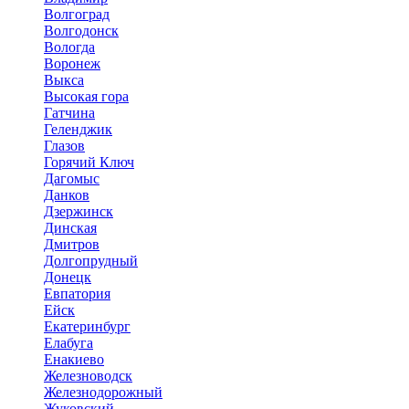
Волгоград
Волгодонск
Вологда
Воронеж
Выкса
Высокая гора
Гатчина
Геленджик
Глазов
Горячий Ключ
Дагомыс
Данков
Дзержинск
Динская
Дмитров
Долгопрудный
Донецк
Евпатория
Ейск
Екатеринбург
Елабуга
Енакиево
Железноводск
Железнодорожный
Жуковский