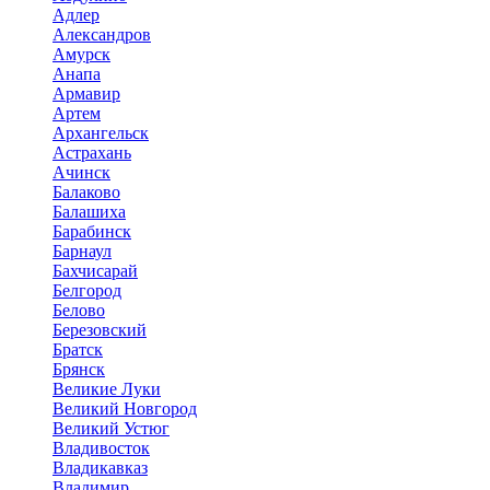
Адлер
Александров
Амурск
Анапа
Армавир
Артем
Архангельск
Астрахань
Ачинск
Балаково
Балашиха
Барабинск
Барнаул
Бахчисарай
Белгород
Белово
Березовский
Братск
Брянск
Великие Луки
Великий Новгород
Великий Устюг
Владивосток
Владикавказ
Владимир