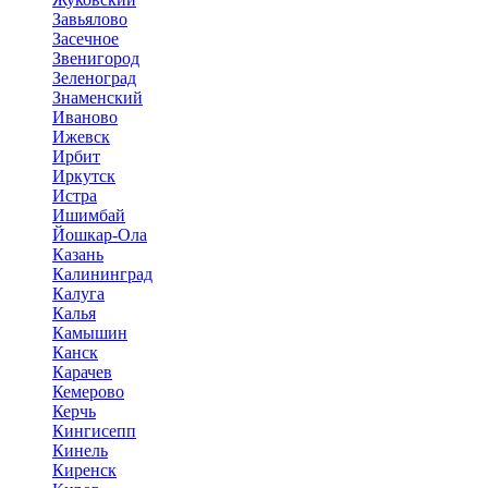
Завьялово
Засечное
Звенигород
Зеленоград
Знаменский
Иваново
Ижевск
Ирбит
Иркутск
Истра
Ишимбай
Йошкар-Ола
Казань
Калининград
Калуга
Калья
Камышин
Канск
Карачев
Кемерово
Керчь
Кингисепп
Кинель
Киренск