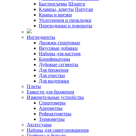
Быстросъемы
Шланги
Клампы, хомуты
Попугаи
Краны и врезки
Уплотнения и прокладки
Переходники и повороты
Ингредиенты
Дрожжи спиртовые
Вкусовые добавки
Наборы для настоек
Бонификаторы
Дубовые сегменты
Для брожения
Для очистки
Для выдержки
Плиты
Емкости для брожения
Измерительные устройства
Спиртомеры
Ареометры
Рефрактометры
Термометры
Аксессуары
Наборы для самогоноварения
Графины и бутыли