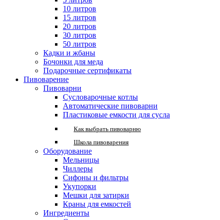
10 литров
15 литров
20 литров
30 литров
50 литров
Кадки и жбаны
Бочонки для меда
Подарочные сертификаты
Пивоварение
Пивоварни
Сусловарочные котлы
Автоматические пивоварни
Пластиковые емкости для сусла
Как выбрать пивоварню
Школа пивоварения
Оборудование
Мельницы
Чиллеры
Сифоны и фильтры
Укупорки
Мешки для затирки
Краны для емкостей
Ингредиенты