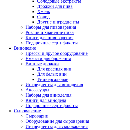
Солодовые экстракты
Дрожжи для пива
Хмель
Солод
Другие ингредиенты
Наборы для пивоварения
Розлив и хранение пива
Книги для пивоварения
Подарочные сертификаты
Виноделие
Прессы и другое оборудование
Емкости для брожения
Винные дрожжи
Для красных вин
Для белых вин
Универсальные
Ингредиенты для виноделия
Аксессуары
Наборы для виноделия
Книги для винодела
Подарочные сертификаты
Сыроварение
Сыроварни
Оборудование для сыроварения
Ингредиенты для сыроварения