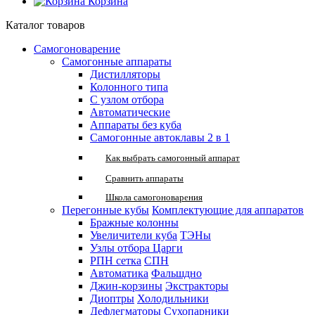
Корзина
Каталог товаров
Самогоноварение
Самогонные аппараты
Дистилляторы
Колонного типа
С узлом отбора
Автоматические
Аппараты без куба
Самогонные автоклавы 2 в 1
Как выбрать самогонный аппарат
Сравнить аппараты
Школа самогоноварения
Перегонные кубы
Комплектующие для аппаратов
Бражные колонны
Увеличители куба
ТЭНы
Узлы отбора
Царги
РПН сетка
СПН
Автоматика
Фальшдно
Джин-корзины
Экстракторы
Диоптры
Холодильники
Дефлегматоры
Сухопарники