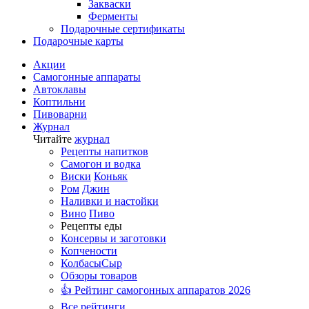
Закваски
Ферменты
Подарочные сертификаты
Подарочные карты
Акции
Самогонные аппараты
Автоклавы
Коптильни
Пивоварни
Журнал
Читайте
журнал
Рецепты напитков
Самогон и водка
Виски
Коньяк
Ром
Джин
Наливки и настойки
Вино
Пиво
Рецепты еды
Консервы и заготовки
Копчености
Колбасы
Сыр
Обзоры товаров
👍 Рейтинг самогонных аппаратов 2026
Все рейтинги