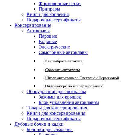
Формовочные сетки
Приправы
Книги для копчения
Подарочные сертификаты
Консервирование
Автоклавы
Паровые
Водяные
Электрические
Самогонные автоклавы
Как выбрать автоклав
Сравнить автоклавы
Школа автоклава со Светланой Пермяковой
Онлайн-курс по консервированию
Оборудование для автоклава
Зажимы для крышек
Блок управления автоклавом
Товары для консервирования
Книги для консервирования
Подарочные сертификаты
Дубовые бочки и кадки
Бочонки для самогона
5 литров