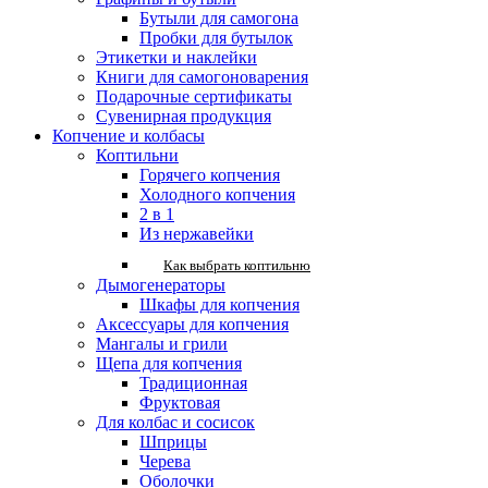
Бутыли для самогона
Пробки для бутылок
Этикетки и наклейки
Книги для самогоноварения
Подарочные сертификаты
Сувенирная продукция
Копчение и колбасы
Коптильни
Горячего копчения
Холодного копчения
2 в 1
Из нержавейки
Как выбрать коптильню
Дымогенераторы
Шкафы для копчения
Аксессуары для копчения
Мангалы и грили
Щепа для копчения
Традиционная
Фруктовая
Для колбас и сосисок
Шприцы
Черева
Оболочки