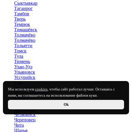
Сыктывкар
Таганрог
Тамбов
Тверь
Темрюк
Тимашёвск
Толмачёво
Толмачёво
Тольятти
Томск
Тула
Тюмень
Улан-Удэ
Ульяновск
Уссурийск
Уфа
Хабаровск
Мы используем
cookies
, чтобы сайт работал лучше. Оставаясь с
Ханты-Мансийск
нами, вы соглашаетесь на использование файлов куки.
Химки
Чаплыгин
Ok
Чебоксары
Челябинск
Череповец
Чита
Шарья