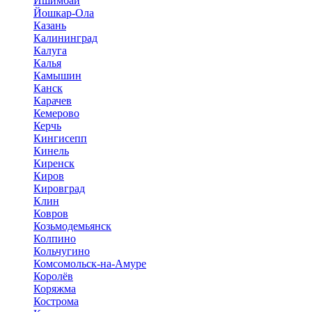
Ишимбай
Йошкар-Ола
Казань
Калининград
Калуга
Калья
Камышин
Канск
Карачев
Кемерово
Керчь
Кингисепп
Кинель
Киренск
Киров
Кировград
Клин
Ковров
Козьмодемьянск
Колпино
Кольчугино
Комсомольск-на-Амуре
Королёв
Коряжма
Кострома