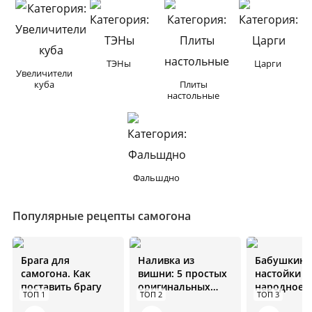
ТЭНы
Царги
Увеличители
куба
Плиты
настольные
Фальшдно
Популярные рецепты самогона
Брага для
Наливка из
Бабушкин 
самогона. Как
вишни: 5 простых
настойки н
поставить брагу
оригинальных
народное
ТОП 1
ТОП 2
ТОП 3
рецептов
средство от