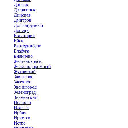
Данков
Дзержинск
Динская
Дмитров
Долгопрудный
Донецк
Евпатория
Ейск
Екатеринбург
Елабуга
Енакиево
Железноводск
Железнодорожный
Жуковский
Завьялово
Засечное
Звенигород
Зеленоград
Знаменский
Иваново
Ижевск
Ирбит
Иркутск
Истра