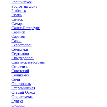
Ропшинское
Ростов-на-Дону
Рыбинск
Рязань
Сальск
Самара
Санкт-Петербург
Саранск
Саратов
Саров
Севастополь
Семилуки
Сертолово
Симферополь
Славянск-на-Кубани
Смоленск
Советский
Соликамск
Сочи
Ставрополь
Староминская
Старый Оскол
Стерлитамак
Сургут
Суходол