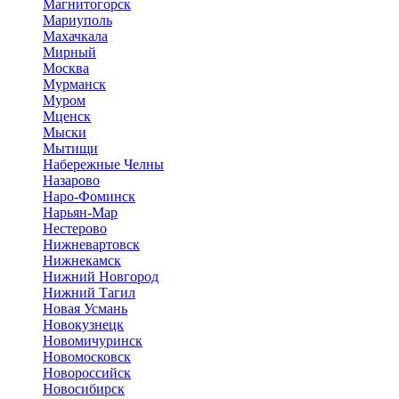
Магнитогорск
Мариуполь
Махачкала
Мирный
Москва
Мурманск
Муром
Мценск
Мыски
Мытищи
Набережные Челны
Назарово
Наро-Фоминск
Нарьян-Мар
Нестерово
Нижневартовск
Нижнекамск
Нижний Новгород
Нижний Тагил
Новая Усмань
Новокузнецк
Новомичуринск
Новомосковск
Новороссийск
Новосибирск