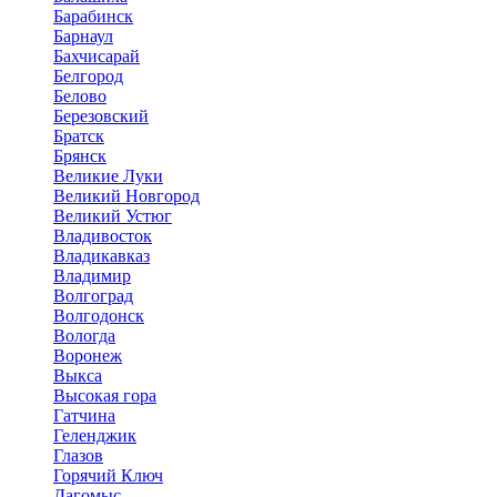
Барабинск
Барнаул
Бахчисарай
Белгород
Белово
Березовский
Братск
Брянск
Великие Луки
Великий Новгород
Великий Устюг
Владивосток
Владикавказ
Владимир
Волгоград
Волгодонск
Вологда
Воронеж
Выкса
Высокая гора
Гатчина
Геленджик
Глазов
Горячий Ключ
Дагомыс