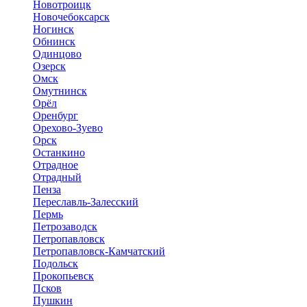
Новотроицк
Новочебоксарск
Ногинск
Обнинск
Одинцово
Озерск
Омск
Омутнинск
Орёл
Оренбург
Орехово-Зуево
Орск
Останкино
Отрадное
Отрадный
Пенза
Переславль-Залесский
Пермь
Петрозаводск
Петропавловск
Петропавловск-Камчатский
Подольск
Прокопьевск
Псков
Пушкин