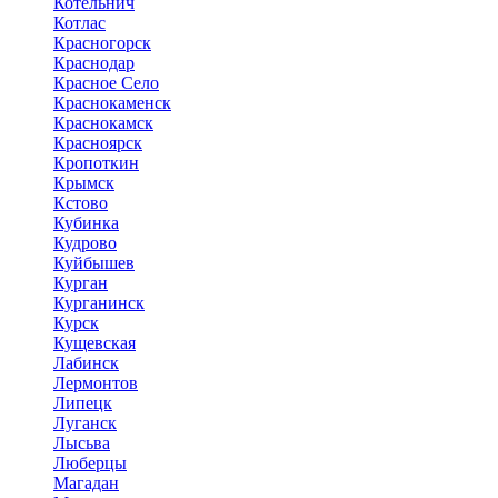
Котельнич
Котлас
Красногорск
Краснодар
Красное Село
Краснокаменск
Краснокамск
Красноярск
Кропоткин
Крымск
Кстово
Кубинка
Кудрово
Куйбышев
Курган
Курганинск
Курск
Кущевская
Лабинск
Лермонтов
Липецк
Луганск
Лысьва
Люберцы
Магадан