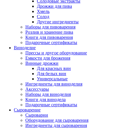
Солодовые экстракты
Дрожжи для пива
Хмель
Солод
Другие ингредиенты
Наборы для пивоварения
Розлив и хранение пива
Книги для пивоварения
Подарочные сертификаты
Виноделие
Прессы и другое оборудование
Емкости для брожения
Винные дрожжи
Для красных вин
Для белых вин
Универсальные
Ингредиенты для виноделия
Аксессуары
Наборы для виноделия
Книги для винодела
Подарочные сертификаты
Сыроварение
Сыроварни
Оборудование для сыроварения
Ингредиенты для сыроварения