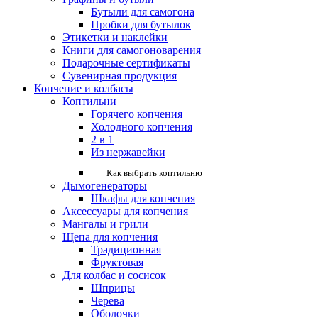
Бутыли для самогона
Пробки для бутылок
Этикетки и наклейки
Книги для самогоноварения
Подарочные сертификаты
Сувенирная продукция
Копчение и колбасы
Коптильни
Горячего копчения
Холодного копчения
2 в 1
Из нержавейки
Как выбрать коптильню
Дымогенераторы
Шкафы для копчения
Аксессуары для копчения
Мангалы и грили
Щепа для копчения
Традиционная
Фруктовая
Для колбас и сосисок
Шприцы
Черева
Оболочки