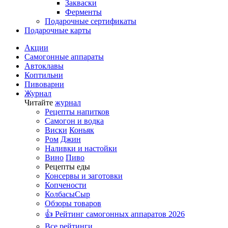
Закваски
Ферменты
Подарочные сертификаты
Подарочные карты
Акции
Самогонные аппараты
Автоклавы
Коптильни
Пивоварни
Журнал
Читайте
журнал
Рецепты напитков
Самогон и водка
Виски
Коньяк
Ром
Джин
Наливки и настойки
Вино
Пиво
Рецепты еды
Консервы и заготовки
Копчености
Колбасы
Сыр
Обзоры товаров
👍 Рейтинг самогонных аппаратов 2026
Все рейтинги