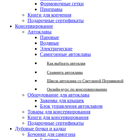
Формовочные сетки
Приправы
Книги для копчения
Подарочные сертификаты
Консервирование
Автоклавы
Паровые
Водяные
Электрические
Самогонные автоклавы
Как выбрать автоклав
Сравнить автоклавы
Школа автоклава со Светланой Пермяковой
Онлайн-курс по консервированию
Оборудование для автоклава
Зажимы для крышек
Блок управления автоклавом
Товары для консервирования
Книги для консервирования
Подарочные сертификаты
Дубовые бочки и кадки
Бочонки для самогона
5 литров