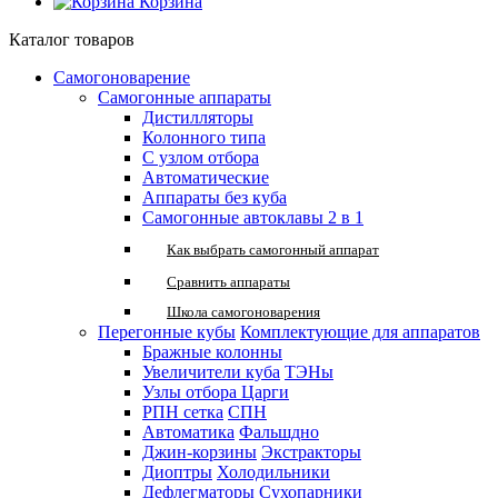
Корзина
Каталог товаров
Самогоноварение
Самогонные аппараты
Дистилляторы
Колонного типа
С узлом отбора
Автоматические
Аппараты без куба
Самогонные автоклавы 2 в 1
Как выбрать самогонный аппарат
Сравнить аппараты
Школа самогоноварения
Перегонные кубы
Комплектующие для аппаратов
Бражные колонны
Увеличители куба
ТЭНы
Узлы отбора
Царги
РПН сетка
СПН
Автоматика
Фальшдно
Джин-корзины
Экстракторы
Диоптры
Холодильники
Дефлегматоры
Сухопарники