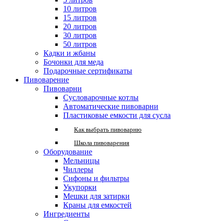
10 литров
15 литров
20 литров
30 литров
50 литров
Кадки и жбаны
Бочонки для меда
Подарочные сертификаты
Пивоварение
Пивоварни
Сусловарочные котлы
Автоматические пивоварни
Пластиковые емкости для сусла
Как выбрать пивоварню
Школа пивоварения
Оборудование
Мельницы
Чиллеры
Сифоны и фильтры
Укупорки
Мешки для затирки
Краны для емкостей
Ингредиенты