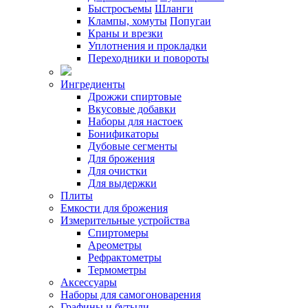
Быстросъемы
Шланги
Клампы, хомуты
Попугаи
Краны и врезки
Уплотнения и прокладки
Переходники и повороты
Ингредиенты
Дрожжи спиртовые
Вкусовые добавки
Наборы для настоек
Бонификаторы
Дубовые сегменты
Для брожения
Для очистки
Для выдержки
Плиты
Емкости для брожения
Измерительные устройства
Спиртомеры
Ареометры
Рефрактометры
Термометры
Аксессуары
Наборы для самогоноварения
Графины и бутыли