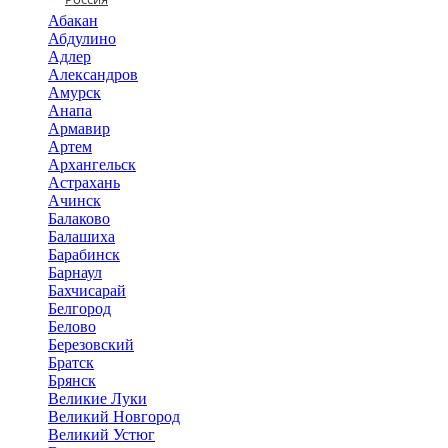
Абакан
Абдулино
Адлер
Александров
Амурск
Анапа
Армавир
Артем
Архангельск
Астрахань
Ачинск
Балаково
Балашиха
Барабинск
Барнаул
Бахчисарай
Белгород
Белово
Березовский
Братск
Брянск
Великие Луки
Великий Новгород
Великий Устюг