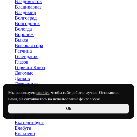
Владивосток
Владикавказ
Владимир
Волгоград
Волгодонск
Вологда
Воронеж
Выкса
Высокая гора
Гатчина
Геленджик
Глазов
Горячий Ключ
Дагомыс
Данков
Дзержинск
Динская
Мы используем
cookies
, чтобы сайт работал лучше. Оставаясь с
Дмитров
нами, вы соглашаетесь на использование файлов куки.
Долгопрудный
Донецк
Ok
Евпатория
Ейск
Екатеринбург
Елабуга
Енакиево