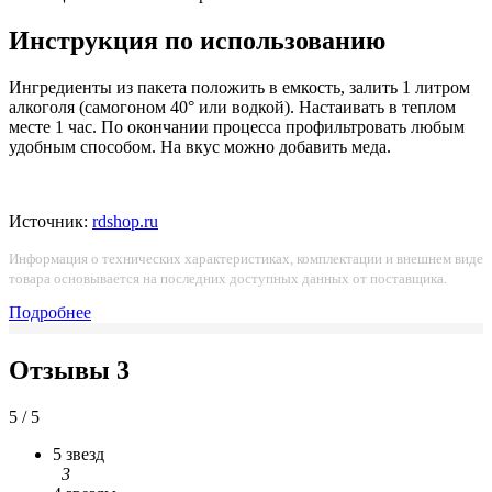
Инструкция по использованию
Ингредиенты из пакета положить в емкость, залить 1 литром
алкоголя (самогоном 40° или водкой). Настаивать в теплом
месте 1 час. По окончании процесса профильтровать любым
удобным способом. На вкус можно добавить меда.
Источник:
rdshop.ru
Информация о технических характеристиках, комплектации и внешнем виде
товара основывается на последних доступных данных от поставщика.
Подробнее
Отзывы
3
5 / 5
5 звезд
3