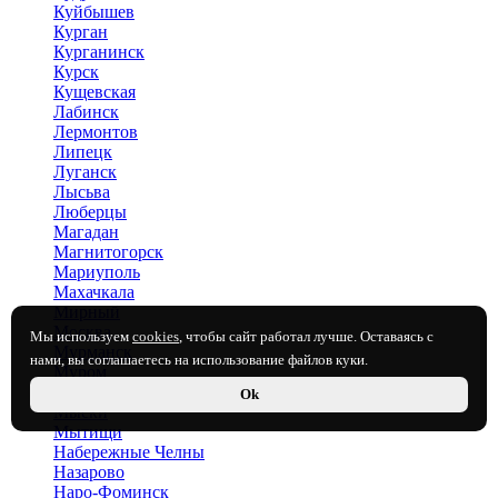
Куйбышев
Курган
Курганинск
Курск
Кущевская
Лабинск
Лермонтов
Липецк
Луганск
Лысьва
Люберцы
Магадан
Магнитогорск
Мариуполь
Махачкала
Мирный
Москва
Мы используем
cookies
, чтобы сайт работал лучше. Оставаясь с
Мурманск
нами, вы соглашаетесь на использование файлов куки.
Муром
Мценск
Ok
Мыски
Мытищи
Набережные Челны
Назарово
Наро-Фоминск