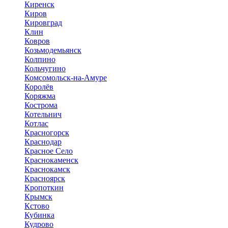
Киренск
Киров
Кировград
Клин
Ковров
Козьмодемьянск
Колпино
Кольчугино
Комсомольск-на-Амуре
Королёв
Коряжма
Кострома
Котельнич
Котлас
Красногорск
Краснодар
Красное Село
Краснокаменск
Краснокамск
Красноярск
Кропоткин
Крымск
Кстово
Кубинка
Кудрово