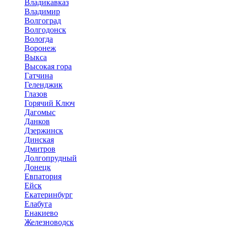
Владикавказ
Владимир
Волгоград
Волгодонск
Вологда
Воронеж
Выкса
Высокая гора
Гатчина
Геленджик
Глазов
Горячий Ключ
Дагомыс
Данков
Дзержинск
Динская
Дмитров
Долгопрудный
Донецк
Евпатория
Ейск
Екатеринбург
Елабуга
Енакиево
Железноводск