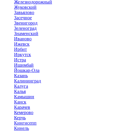
Железнодорожный
Жуковский
Завьялово
Засечное
Звенигород
Зеленоград
Знаменский
Иваново
Ижевск
Ирбит
Иркутск
Истра
Ишимбай
Йошкар-Ола
Казань
Калининград
Калуга
Калья
Камышин
Канск
Карачев
Кемерово
Керчь
Кингисепп
Кинель