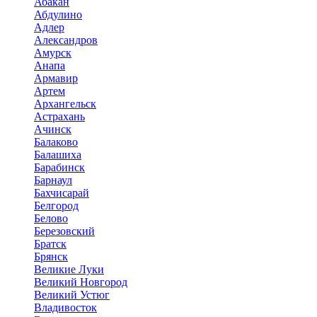
Абакан
Абдулино
Адлер
Александров
Амурск
Анапа
Армавир
Артем
Архангельск
Астрахань
Ачинск
Балаково
Балашиха
Барабинск
Барнаул
Бахчисарай
Белгород
Белово
Березовский
Братск
Брянск
Великие Луки
Великий Новгород
Великий Устюг
Владивосток