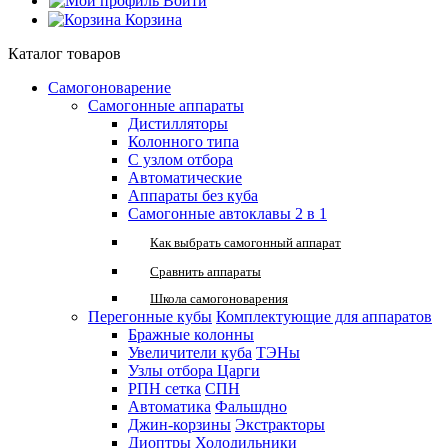
Войти
Корзина
Каталог товаров
Самогоноварение
Самогонные аппараты
Дистилляторы
Колонного типа
С узлом отбора
Автоматические
Аппараты без куба
Самогонные автоклавы 2 в 1
Как выбрать самогонный аппарат
Сравнить аппараты
Школа самогоноварения
Перегонные кубы
Комплектующие для аппаратов
Бражные колонны
Увеличители куба
ТЭНы
Узлы отбора
Царги
РПН сетка
СПН
Автоматика
Фальшдно
Джин-корзины
Экстракторы
Диоптры
Холодильники