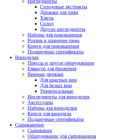
Ингредиенты
Солодовые экстракты
Дрожжи для пива
Хмель
Солод
Другие ингредиенты
Наборы для пивоварения
Розлив и хранение пива
Книги для пивоварения
Подарочные сертификаты
Виноделие
Прессы и другое оборудование
Емкости для брожения
Винные дрожжи
Для красных вин
Для белых вин
Универсальные
Ингредиенты для виноделия
Аксессуары
Наборы для виноделия
Книги для винодела
Подарочные сертификаты
Сыроварение
Сыроварни
Оборудование для сыроварения