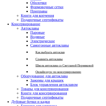
Оболочки
Формовочные сетки
Приправы
Книги для копчения
Подарочные сертификаты
Консервирование
Автоклавы
Паровые
Водяные
Электрические
Самогонные автоклавы
Как выбрать автоклав
Сравнить автоклавы
Школа автоклава со Светланой Пермяковой
Онлайн-курс по консервированию
Оборудование для автоклава
Зажимы для крышек
Блок управления автоклавом
Товары для консервирования
Книги для консервирования
Подарочные сертификаты
Дубовые бочки и кадки
Бочонки для самогона