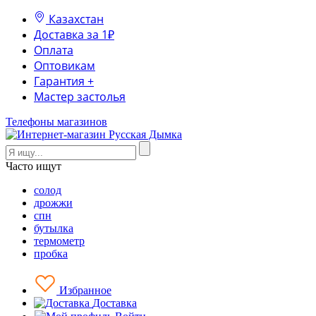
Казахстан
Доставка за 1₽
Оплата
Оптовикам
Гарантия +
Мастер застолья
Телефоны магазинов
Часто ищут
солод
дрожжи
спн
бутылка
термометр
пробка
Избранное
Доставка