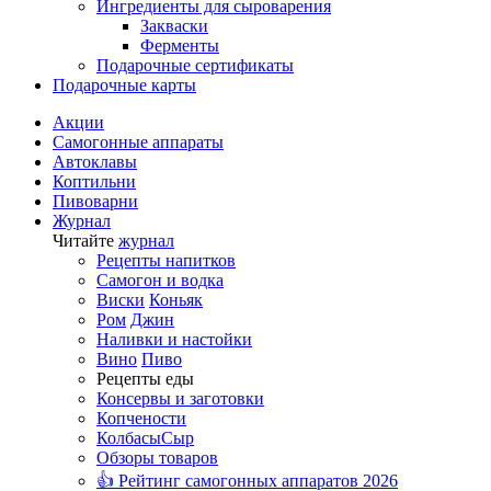
Ингредиенты для сыроварения
Закваски
Ферменты
Подарочные сертификаты
Подарочные карты
Акции
Самогонные аппараты
Автоклавы
Коптильни
Пивоварни
Журнал
Читайте
журнал
Рецепты напитков
Самогон и водка
Виски
Коньяк
Ром
Джин
Наливки и настойки
Вино
Пиво
Рецепты еды
Консервы и заготовки
Копчености
Колбасы
Сыр
Обзоры товаров
👍 Рейтинг самогонных аппаратов 2026