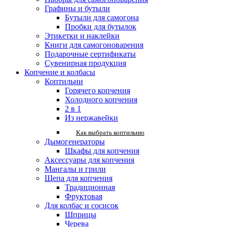
Графины и бутыли
Бутыли для самогона
Пробки для бутылок
Этикетки и наклейки
Книги для самогоноварения
Подарочные сертификаты
Сувенирная продукция
Копчение и колбасы
Коптильни
Горячего копчения
Холодного копчения
2 в 1
Из нержавейки
Как выбрать коптильню
Дымогенераторы
Шкафы для копчения
Аксессуары для копчения
Мангалы и грили
Щепа для копчения
Традиционная
Фруктовая
Для колбас и сосисок
Шприцы
Черева