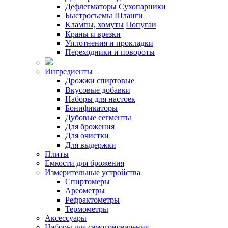
Дефлегматоры
Сухопарники
Быстросъемы
Шланги
Клампы, хомуты
Попугаи
Краны и врезки
Уплотнения и прокладки
Переходники и повороты
Ингредиенты
Дрожжи спиртовые
Вкусовые добавки
Наборы для настоек
Бонификаторы
Дубовые сегменты
Для брожения
Для очистки
Для выдержки
Плиты
Емкости для брожения
Измерительные устройства
Спиртомеры
Ареометры
Рефрактометры
Термометры
Аксессуары
Наборы для самогоноварения