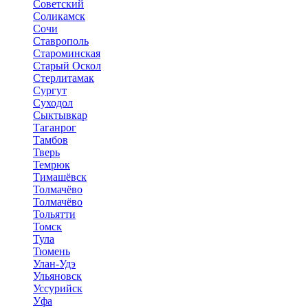
Советский
Соликамск
Сочи
Ставрополь
Староминская
Старый Оскол
Стерлитамак
Сургут
Суходол
Сыктывкар
Таганрог
Тамбов
Тверь
Темрюк
Тимашёвск
Толмачёво
Толмачёво
Тольятти
Томск
Тула
Тюмень
Улан-Удэ
Ульяновск
Уссурийск
Уфа