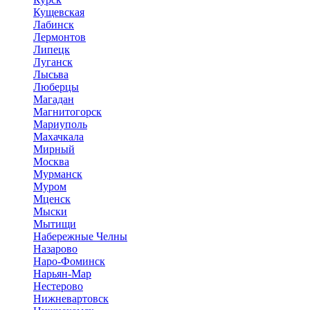
Кущевская
Лабинск
Лермонтов
Липецк
Луганск
Лысьва
Люберцы
Магадан
Магнитогорск
Мариуполь
Махачкала
Мирный
Москва
Мурманск
Муром
Мценск
Мыски
Мытищи
Набережные Челны
Назарово
Наро-Фоминск
Нарьян-Мар
Нестерово
Нижневартовск