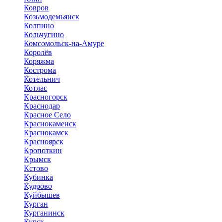
Ковров
Козьмодемьянск
Колпино
Кольчугино
Комсомольск-на-Амуре
Королёв
Коряжма
Кострома
Котельнич
Котлас
Красногорск
Краснодар
Красное Село
Краснокаменск
Краснокамск
Красноярск
Кропоткин
Крымск
Кстово
Кубинка
Кудрово
Куйбышев
Курган
Курганинск
Курск