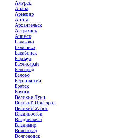
Амурск
Анапа
Армавир
Артем
Архангельск
Астрахань
Ачинск
Балаково
Балашиха
Барабинск
Барнаул
Бахчисарай
Белгород
Белово
Березовский
Братск
Брянск
Великие Луки
Великий Новгород
Великий Устюг
Владивосток
Владикавказ
Владимир
Волгоград
Волгодонск