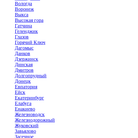
Вологда
Воронеж
Выкса
Высокая гора
Гатчина
Геленджик
Глазов
Горячий Ключ
Дагомыс
Данков
Дзержинск
Динская
Дмитров
Долгопрудный
Донецк
Евпатория
Ейск
Екатеринбург
Елабуга
Енакиево
Железноводск
Железнодорожный
Жуковский
Завьялово
Засечное