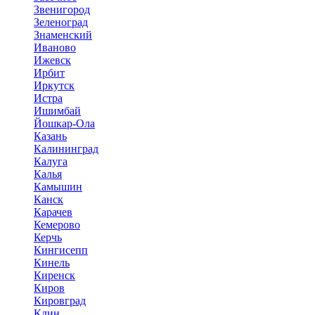
Звенигород
Зеленоград
Знаменский
Иваново
Ижевск
Ирбит
Иркутск
Истра
Ишимбай
Йошкар-Ола
Казань
Калининград
Калуга
Калья
Камышин
Канск
Карачев
Кемерово
Керчь
Кингисепп
Кинель
Киренск
Киров
Кировград
Клин