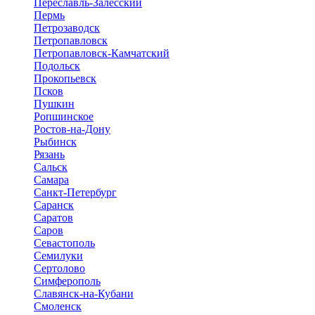
Переславль-Залесский
Пермь
Петрозаводск
Петропавловск
Петропавловск-Камчатский
Подольск
Прокопьевск
Псков
Пушкин
Ропшинское
Ростов-на-Дону
Рыбинск
Рязань
Сальск
Самара
Санкт-Петербург
Саранск
Саратов
Саров
Севастополь
Семилуки
Сертолово
Симферополь
Славянск-на-Кубани
Смоленск