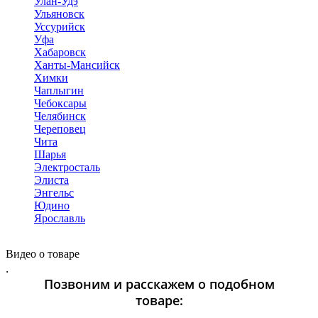
Улан-Удэ
Ульяновск
Уссурийск
Уфа
Хабаровск
Ханты-Мансийск
Химки
Чаплыгин
Чебоксары
Челябинск
Череповец
Чита
Шарья
Электросталь
Элиста
Энгельс
Юдино
Ярославль
Видео о товаре
.
Позвоним и расскажем о подобном
товаре: