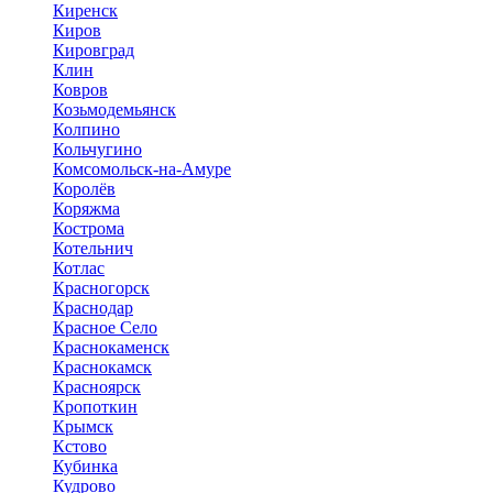
Киренск
Киров
Кировград
Клин
Ковров
Козьмодемьянск
Колпино
Кольчугино
Комсомольск-на-Амуре
Королёв
Коряжма
Кострома
Котельнич
Котлас
Красногорск
Краснодар
Красное Село
Краснокаменск
Краснокамск
Красноярск
Кропоткин
Крымск
Кстово
Кубинка
Кудрово