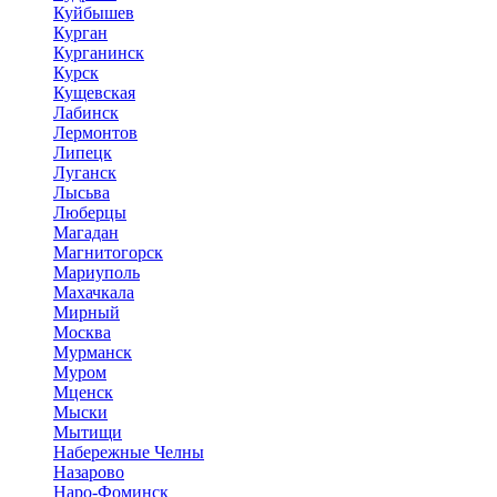
Куйбышев
Курган
Курганинск
Курск
Кущевская
Лабинск
Лермонтов
Липецк
Луганск
Лысьва
Люберцы
Магадан
Магнитогорск
Мариуполь
Махачкала
Мирный
Москва
Мурманск
Муром
Мценск
Мыски
Мытищи
Набережные Челны
Назарово
Наро-Фоминск