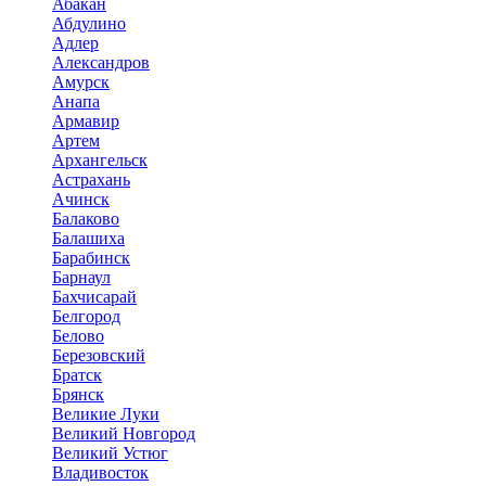
Абакан
Абдулино
Адлер
Александров
Амурск
Анапа
Армавир
Артем
Архангельск
Астрахань
Ачинск
Балаково
Балашиха
Барабинск
Барнаул
Бахчисарай
Белгород
Белово
Березовский
Братск
Брянск
Великие Луки
Великий Новгород
Великий Устюг
Владивосток