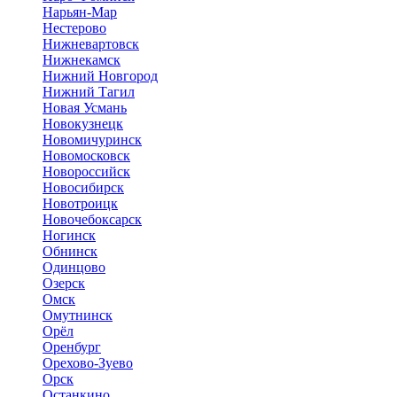
Нарьян-Мар
Нестерово
Нижневартовск
Нижнекамск
Нижний Новгород
Нижний Тагил
Новая Усмань
Новокузнецк
Новомичуринск
Новомосковск
Новороссийск
Новосибирск
Новотроицк
Новочебоксарск
Ногинск
Обнинск
Одинцово
Озерск
Омск
Омутнинск
Орёл
Оренбург
Орехово-Зуево
Орск
Останкино