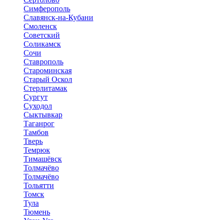
Симферополь
Славянск-на-Кубани
Смоленск
Советский
Соликамск
Сочи
Ставрополь
Староминская
Старый Оскол
Стерлитамак
Сургут
Суходол
Сыктывкар
Таганрог
Тамбов
Тверь
Темрюк
Тимашёвск
Толмачёво
Толмачёво
Тольятти
Томск
Тула
Тюмень