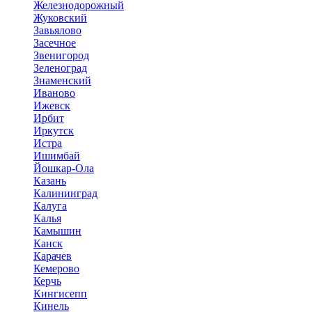
Железнодорожный
Жуковский
Завьялово
Засечное
Звенигород
Зеленоград
Знаменский
Иваново
Ижевск
Ирбит
Иркутск
Истра
Ишимбай
Йошкар-Ола
Казань
Калининград
Калуга
Калья
Камышин
Канск
Карачев
Кемерово
Керчь
Кингисепп
Кинель