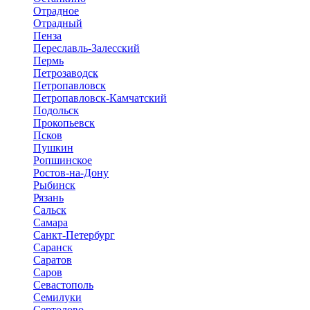
Отрадное
Отрадный
Пенза
Переславль-Залесский
Пермь
Петрозаводск
Петропавловск
Петропавловск-Камчатский
Подольск
Прокопьевск
Псков
Пушкин
Ропшинское
Ростов-на-Дону
Рыбинск
Рязань
Сальск
Самара
Санкт-Петербург
Саранск
Саратов
Саров
Севастополь
Семилуки
Сертолово