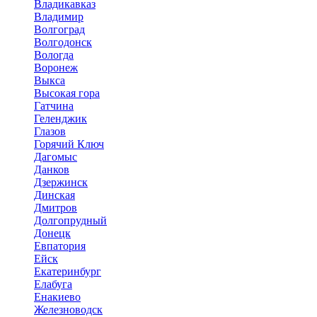
Владикавказ
Владимир
Волгоград
Волгодонск
Вологда
Воронеж
Выкса
Высокая гора
Гатчина
Геленджик
Глазов
Горячий Ключ
Дагомыс
Данков
Дзержинск
Динская
Дмитров
Долгопрудный
Донецк
Евпатория
Ейск
Екатеринбург
Елабуга
Енакиево
Железноводск