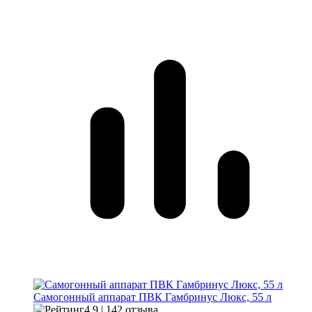
Самогонный аппарат
ПВК Гамбринус Люкс, 55 л
4.9 | 142 отзыва