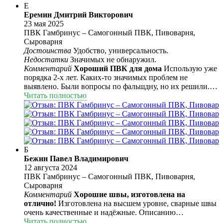
Е
магазина — и рядом не стояло. Как и крафтовые с
Еремин Дмитрий Викторович
многочисленных пивоварен. Вобщем о покупке не
23 мая 2025
жалею. В ближайшее время планирую попробовать
ПВК Гамбринус – Самогонный ПВК, Пивоварня,
набор Венская Дымка.
Сыроварня
Достоинства
Удобство, универсальность.
Недостатки
Значимых не обнаружил.
Комментарий
Хороший ПВК для дома
Использую уже
порядка 2-х лет. Каких-то значимых проблем не
выявлено. Были вопросы по фальшдну, но их решили.
Сейчас фальшдно отличное. Мешалка шумновата и
Читать полностью
немного люфтит, но крутит. Можно использовать
прямой нагрев (считай у тебя доп. куб на 50л), можно
косвенный через рубашку. Можно надстраивать
увеличители, но тут уже приходится мешать затор
веслом. Покупкой данного ПВК доволен. Фото
специально не делал, какие были в телефоне.
Б
Бежин Павел Владимирович
12 августа 2024
ПВК Гамбринус – Самогонный ПВК, Пивоварня,
Сыроварня
Комментарий
Хорошие швы, изготовлена на
отлично!
Изготовлена на высшем уровне, сварные швы
очень качественные и надëжные. Описанию
соответствует 100%, фальшдно нового образца, с
Читать полностью