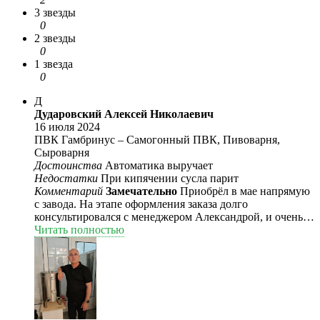
3 звезды
0
2 звезды
0
1 звезда
0
Д
Дударовский Алексей Николаевич
16 июля 2024
ПВК Гамбринус – Самогонный ПВК, Пивоварня,
Сыроварня
Достоинства
Автоматика выручает
Недостатки
При кипячении сусла парит
Комментарий
Замечательно
Приобрёл в мае напрямую
с завода. На этапе оформления заказа долго
консультировался с менеджером Александрой, и очень
благодарен ей за терпение. Доставку сделали СДЭК в
Читать полностью
оговоренный срок. Неприятным сюрпризом стало
отсутствие сливного крана-бабочки. Это опять
переговоры и ожидание доставки почтой России.
Поэтому испытал ПВК только в конце июня. Первый
блин комом не оказался, хотя варил без опыта, да и
теорию изучил очень поверхностно. Специально
сравнил с пивом средней ценовой категории из