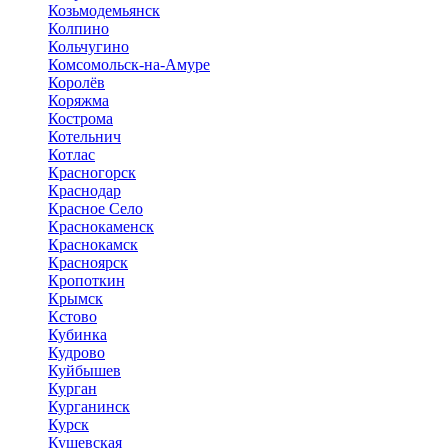
Козьмодемьянск
Колпино
Кольчугино
Комсомольск-на-Амуре
Королёв
Коряжма
Кострома
Котельнич
Котлас
Красногорск
Краснодар
Красное Село
Краснокаменск
Краснокамск
Красноярск
Кропоткин
Крымск
Кстово
Кубинка
Кудрово
Куйбышев
Курган
Курганинск
Курск
Кущевская