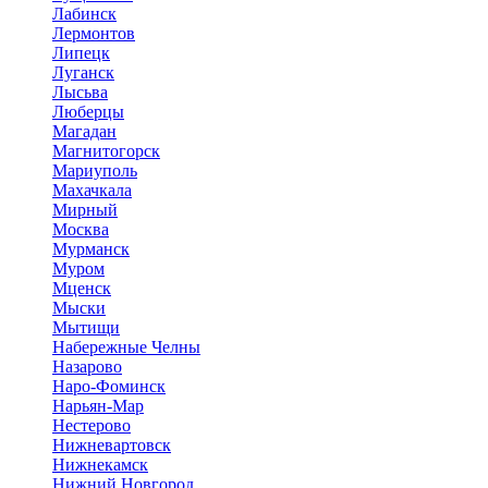
Лабинск
Лермонтов
Липецк
Луганск
Лысьва
Люберцы
Магадан
Магнитогорск
Мариуполь
Махачкала
Мирный
Москва
Мурманск
Муром
Мценск
Мыски
Мытищи
Набережные Челны
Назарово
Наро-Фоминск
Нарьян-Мар
Нестерово
Нижневартовск
Нижнекамск
Нижний Новгород