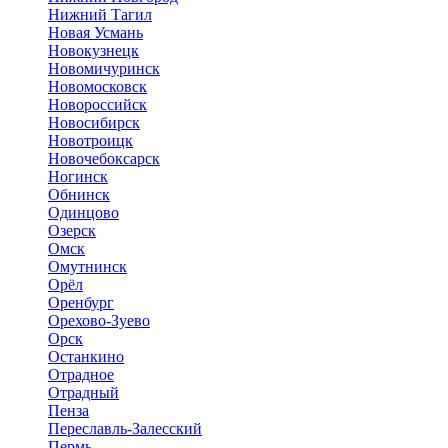
Нижний Тагил
Новая Усмань
Новокузнецк
Новомичуринск
Новомосковск
Новороссийск
Новосибирск
Новотроицк
Новочебоксарск
Ногинск
Обнинск
Одинцово
Озерск
Омск
Омутнинск
Орёл
Оренбург
Орехово-Зуево
Орск
Останкино
Отрадное
Отрадный
Пенза
Переславль-Залесский
Пермь