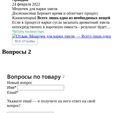
24 февраля 2022
Мешочек для варки хмеля
Достоинства
Бережет время и облегчает процесс
Комментарий
Всего лишь одна из необходимых вещей
Если в процессе варки сусла засыпать ароматный хмель
непосредственно в варочную емкость - результат будет
конечно-же потрясающий, но... Вам придется цедить
Читать полностью
сусло, чтобы избавиться от растворившегося хмеля. А
можно использовать мешочек для варки хмеля и
Все отзывы
значительно упростить процесс. А результат, поверьте,
будет все-равно потрясающий!
Вопросы
2
Вопросы по товару
2
Новый вопрос
Имя*
Email*
Укажите email — и получите на него ответ на свой
вопрос!