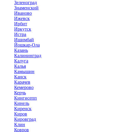
Зеленоград
Знаменский
Иваново
Ижевск
Ирбит
Иркутск
Истра
Ишимбай
Йошкар-Ола
Казань
Калининград
Калуга
Калья
Камышин
Канск
Карачев
Кемерово
Керчь
Кингисепп
Кинель
Киренск
Киров
Кировград
Клин
Ковров