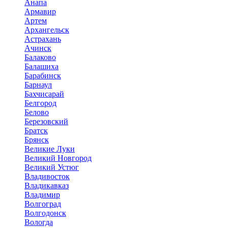
Анапа
Армавир
Артем
Архангельск
Астрахань
Ачинск
Балаково
Балашиха
Барабинск
Барнаул
Бахчисарай
Белгород
Белово
Березовский
Братск
Брянск
Великие Луки
Великий Новгород
Великий Устюг
Владивосток
Владикавказ
Владимир
Волгоград
Волгодонск
Вологда