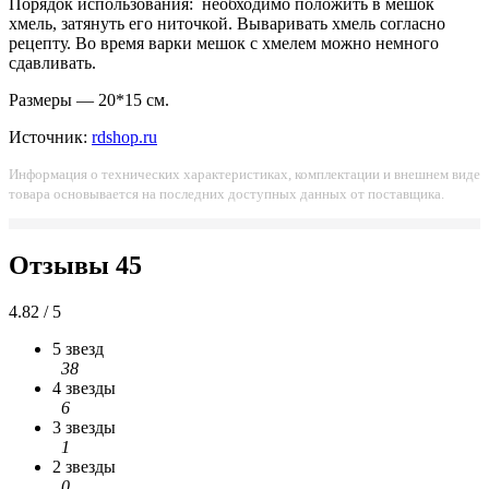
Порядок использования: необходимо положить в мешок
хмель, затянуть его ниточкой. Вываривать хмель согласно
рецепту. Во время варки мешок с хмелем можно немного
сдавливать.
Размеры — 20*15 см.
Источник:
rdshop.ru
Информация о технических характеристиках, комплектации и внешнем виде
товара основывается на последних доступных данных от поставщика.
Отзывы
45
4.82 / 5
5 звезд
38
4 звезды
6
3 звезды
1
2 звезды
0