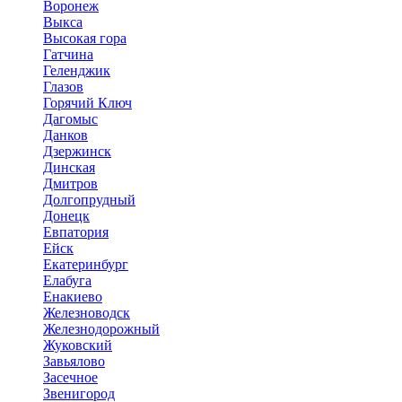
Воронеж
Выкса
Высокая гора
Гатчина
Геленджик
Глазов
Горячий Ключ
Дагомыс
Данков
Дзержинск
Динская
Дмитров
Долгопрудный
Донецк
Евпатория
Ейск
Екатеринбург
Елабуга
Енакиево
Железноводск
Железнодорожный
Жуковский
Завьялово
Засечное
Звенигород