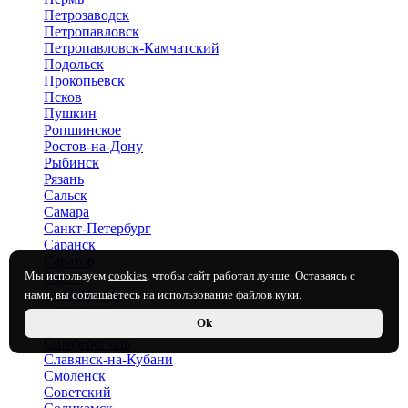
Петрозаводск
Петропавловск
Петропавловск-Камчатский
Подольск
Прокопьевск
Псков
Пушкин
Ропшинское
Ростов-на-Дону
Рыбинск
Рязань
Сальск
Самара
Санкт-Петербург
Саранск
Саратов
Мы используем
cookies
, чтобы сайт работал лучше. Оставаясь с
Саров
Севастополь
нами, вы соглашаетесь на использование файлов куки.
Семилуки
Ok
Сертолово
Симферополь
Славянск-на-Кубани
Смоленск
Советский