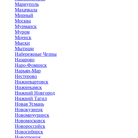
Мариуполь
Махачкала
Мирный
Москва
Мурманск
Муром
Мценск
Мыски
Мытищи
Набережные Челны
Назарово
Наро-Фоминск
Нарьян-Мар
Нестерово
Нижневартовск
Нижнекамск
Нижний Новгород
Нижний Тагил
Новая Усмань
Новокузнецк
Новомичуринск
Новомосковск
Новороссийск
Новосибирск
Новотроицк