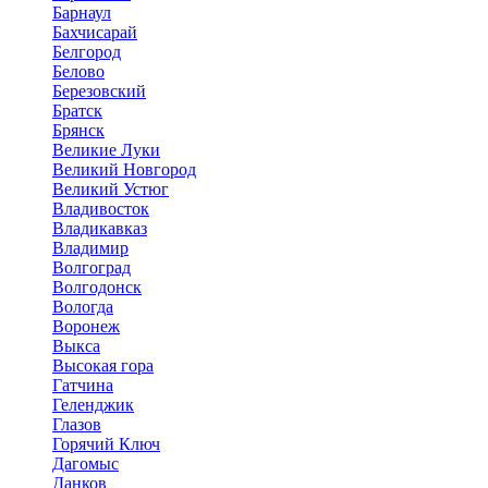
Барнаул
Бахчисарай
Белгород
Белово
Березовский
Братск
Брянск
Великие Луки
Великий Новгород
Великий Устюг
Владивосток
Владикавказ
Владимир
Волгоград
Волгодонск
Вологда
Воронеж
Выкса
Высокая гора
Гатчина
Геленджик
Глазов
Горячий Ключ
Дагомыс
Данков