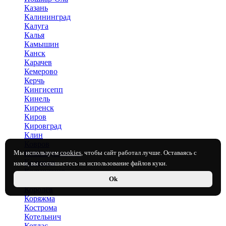
Казань
Калининград
Калуга
Калья
Камышин
Канск
Карачев
Кемерово
Керчь
Кингисепп
Кинель
Киренск
Киров
Кировград
Клин
Ковров
Мы используем
cookies
, чтобы сайт работал лучше. Оставаясь с
Козьмодемьянск
Колпино
нами, вы соглашаетесь на использование файлов куки.
Кольчугино
Ok
Комсомольск-на-Амуре
Королёв
Коряжма
Кострома
Котельнич
Котлас