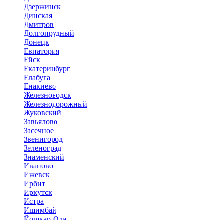
Дзержинск
Динская
Дмитров
Долгопрудный
Донецк
Евпатория
Ейск
Екатеринбург
Елабуга
Енакиево
Железноводск
Железнодорожный
Жуковский
Завьялово
Засечное
Звенигород
Зеленоград
Знаменский
Иваново
Ижевск
Ирбит
Иркутск
Истра
Ишимбай
Йошкар-Ола